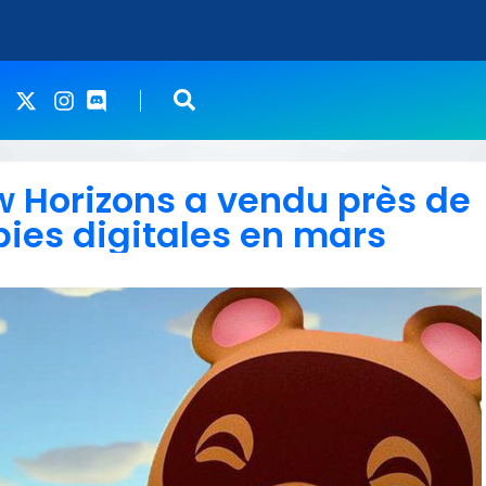
w Horizons a vendu près de
pies digitales en mars