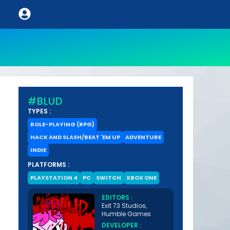
#BLUD
TYPES :
ROLE-PLAYING (RPG)
HACK AND SLASH/BEAT 'EM UP
ADVENTURE
INDIE
PLATFORMS :
PLAYSTATION 4
PC
SWITCH
XBOX ONE
EDITORS :
Exit 73 Studios,
Humble Games
DEVELOPER :