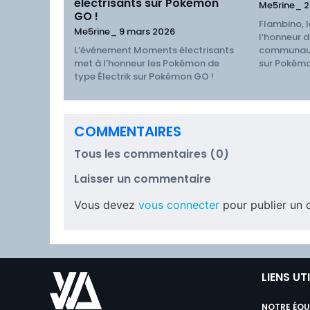
électrisants sur Pokémon
Me5rine_
2
GO !
Flambino, l
Me5rine_
9 mars 2026
l’honneur d
L’événement Moments électrisants
communaut
met à l’honneur les Pokémon de
sur Pokémo
type Électrik sur Pokémon GO !
COMMENTAIRES
Tous les commentaires (0)
Laisser un commentaire
Vous devez
vous connecter
pour publier un 
LIENS UT
NOTRE ÉQU