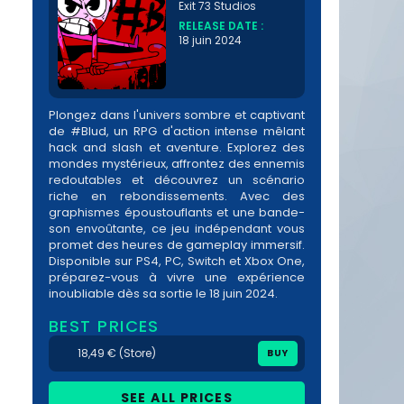
Exit 73 Studios
RELEASE DATE :
18 juin 2024
Plongez dans l'univers sombre et captivant
de #Blud, un RPG d'action intense mêlant
hack and slash et aventure. Explorez des
mondes mystérieux, affrontez des ennemis
redoutables et découvrez un scénario
riche en rebondissements. Avec des
graphismes époustouflants et une bande-
son envoûtante, ce jeu indépendant vous
promet des heures de gameplay immersif.
Disponible sur PS4, PC, Switch et Xbox One,
préparez-vous à vivre une expérience
inoubliable dès sa sortie le 18 juin 2024.
BEST PRICES
18,49 € (Store)
BUY
SEE ALL PRICES