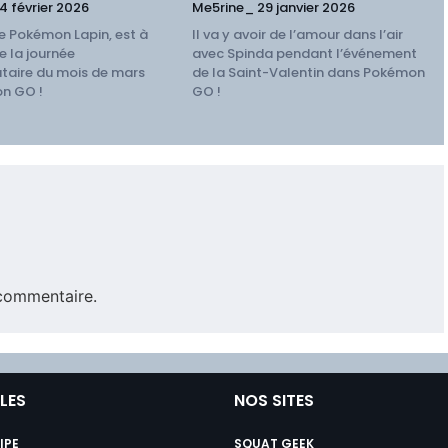
4 février 2026
Me5rine_
29 janvier 2026
e Pokémon Lapin, est à
Il va y avoir de l’amour dans l’air
e la journée
avec Spinda pendant l’événement
aire du mois de mars
de la Saint-Valentin dans Pokémon
n GO !
GO !
commentaire.
ILES
NOS SITES
IPE
SQUAT GEEK