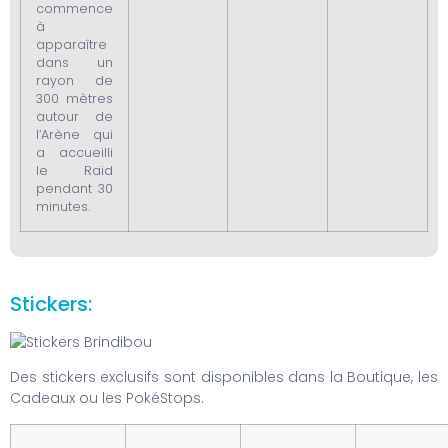
commence
à
apparaître
dans un
rayon de
300 mètres
autour de
l’Arène qui
a accueilli
le Raid
pendant 30
minutes.
Stickers:
Des stickers exclusifs sont disponibles dans la Boutique, les
Cadeaux ou les PokéStops.