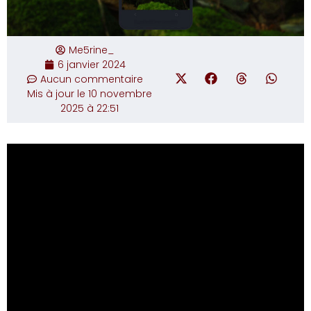
Me5rine_
6 janvier 2024
Aucun commentaire
Mis à jour le 10 novembre
2025 à 22:51