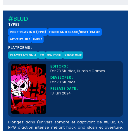
#BLUD
TYPES :
ROLE-PLAYING (RPG)
HACK AND SLASH/BEAT 'EM UP
ADVENTURE
INDIE
PLATFORMS :
PLAYSTATION 4
PC
SWITCH
XBOX ONE
EDITORS :
Exit 73 Studios, Humble Games
DEVELOPER :
Exit 73 Studios
RELEASE DATE :
18 juin 2024
Plongez dans l'univers sombre et captivant de #Blud, un
RPG d'action intense mêlant hack and slash et aventure.