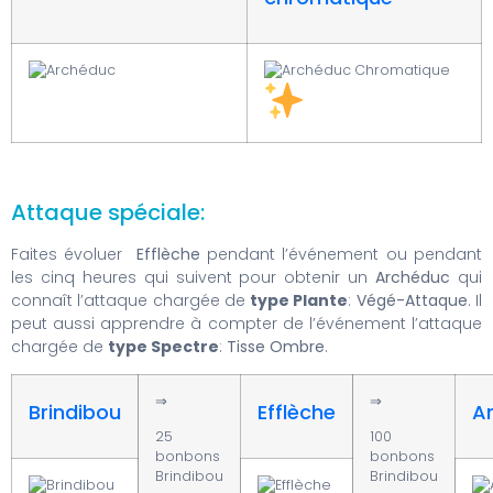
Attaque spéciale:
Faites évoluer
Efflèche
pendant l’événement ou pendant
les cinq heures qui suivent pour obtenir un
Archéduc
qui
connaît l’attaque chargée de
type Plante
:
Végé-Attaque
. Il
peut aussi apprendre à compter de l’événement l’attaque
chargée de
type Spectre
:
Tisse Ombre
.
⇒
⇒
Brindibou
Efflèche
A
25
100
bonbons
bonbons
Brindibou
Brindibou