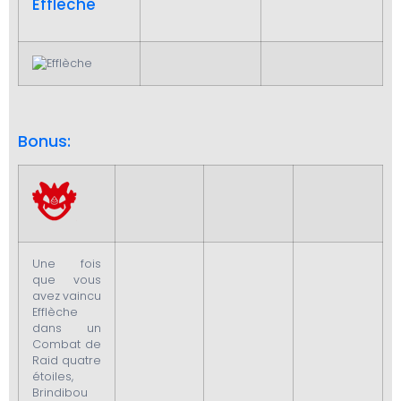
Efflèche
Bonus:
Une fois
que vous
avez vaincu
Efflèche
dans un
Combat de
Raid quatre
étoiles,
Brindibou