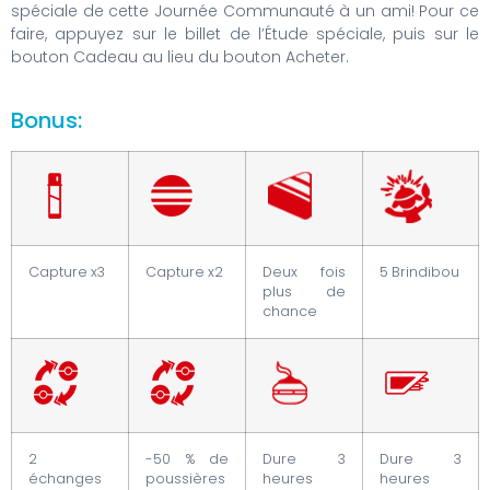
spéciale de cette Journée Communauté à un ami! Pour ce
faire, appuyez sur le billet de l’Étude spéciale, puis sur le
bouton Cadeau au lieu du bouton Acheter.
Bonus:
Capture x3
Capture x2
Deux fois
5 Brindibou
plus de
chance
2
-50 % de
Dure 3
Dure 3
échanges
poussières
heures
heures