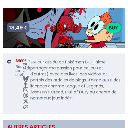
18,49 €
BUY
Me5rine_
Suivre
Joueur assidu de Pokémon GO, j’aime
ce
Rédacteur
partager ma passion pour ce jeu (et
rédacteur
en
:
d’autres) avec des lives, des vidéos, et
chef
parfois des articles de blogs. J’aime aussi des
licences comme League of Legends,
Assassin’s Creed, Call of Duty ou encore de
nombreux jeux indés.
AUTRES ARTICLES