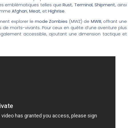
tes emblématiques telles que
Rust
,
Terminal
,
Shipment
, ainsi
 comme
Afghan
,
Meat
, et
Highrise
.
ement explorer le
mode Zombies
(MWZ) de
MWIII
, offrant une
s de morts-vivants. Pour ceux en quête d’une aventure plus
galement accessible, ajoutant une dimension tactique et