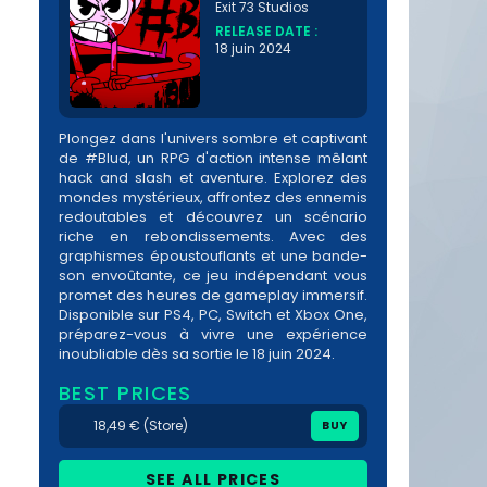
Exit 73 Studios
RELEASE DATE :
18 juin 2024
Plongez dans l'univers sombre et captivant
de #Blud, un RPG d'action intense mêlant
hack and slash et aventure. Explorez des
mondes mystérieux, affrontez des ennemis
redoutables et découvrez un scénario
riche en rebondissements. Avec des
graphismes époustouflants et une bande-
son envoûtante, ce jeu indépendant vous
promet des heures de gameplay immersif.
Disponible sur PS4, PC, Switch et Xbox One,
préparez-vous à vivre une expérience
inoubliable dès sa sortie le 18 juin 2024.
BEST PRICES
18,49 € (Store)
BUY
SEE ALL PRICES