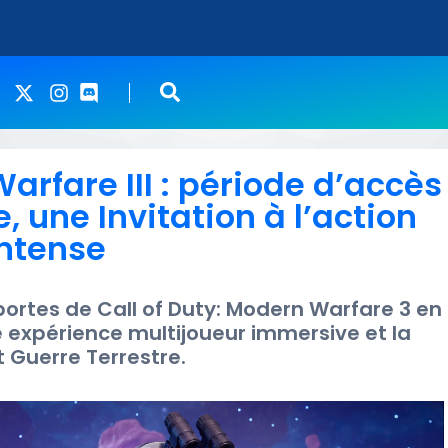
arfare III : période d’accès
 une Invitation à l’action
intense
portes de Call of Duty: Modern Warfare 3 en
 expérience multijoueur immersive et la
Guerre Terrestre.