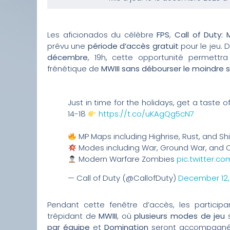
Les aficionados du célèbre
FPS
,
Call of Duty: 
prévu une
période d’accès gratuit
pour le jeu. 
décembre
, 19h, cette opportunité permettr
frénétique de
MWIII sans débourser le moindre 
Just in time for the holidays, get a taste o
14-18
https://t.co/uKAgQg5cN7
MP Maps including Highrise, Rust, and S
Modes including War, Ground War, and C
Modern Warfare Zombies
pic.twitter.c
— Call of Duty (@CallofDuty)
December 12,
Pendant cette fenêtre d’accès, les particip
trépidant de
MWIII
, où
plusieurs modes de jeu
s
par équipe
et
Domination
seront accompagnés