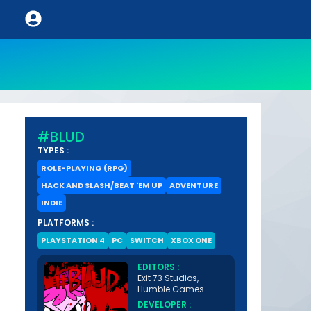
#BLUD
TYPES :
ROLE-PLAYING (RPG)
HACK AND SLASH/BEAT 'EM UP
ADVENTURE
INDIE
PLATFORMS :
PLAYSTATION 4
PC
SWITCH
XBOX ONE
EDITORS :
Exit 73 Studios,
Humble Games
DEVELOPER :