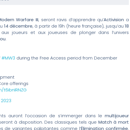
Modern Warfare III
, seront ravis d’apprendre qu’
Activision
a
Du
14 décembre
, à partir de 19h (heure française), jusqu’au
18
a aux joueurs et aux joueuses de plonger dans l’univers
sou
.
f
#MW3
during the Free Access period from December
hipment
ore offerings
om/t6ibnIRNZG
 2023
ants auront l’occasion de s’immerger dans le
multijoueur
eront à disposition. Des classiques tels que
Match à mort
 de variantes palpitantes comme l’
Élimination confirmée
.