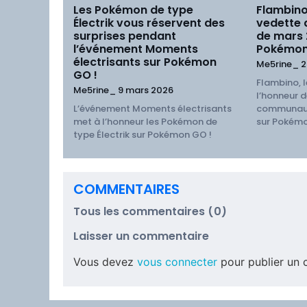
Les Pokémon de type
Flambino
Électrik vous réservent des
vedette
surprises pendant
de mars
l’événement Moments
Pokémon
électrisants sur Pokémon
Me5rine_
2
GO !
Flambino, l
Me5rine_
9 mars 2026
l’honneur d
L’événement Moments électrisants
communaut
met à l’honneur les Pokémon de
sur Pokémo
type Électrik sur Pokémon GO !
COMMENTAIRES
Tous les commentaires (0)
Laisser un commentaire
Vous devez
vous connecter
pour publier un 