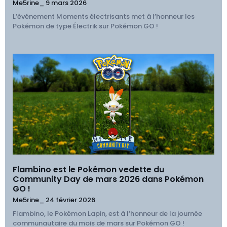
Me5rine_
9 mars 2026
L’événement Moments électrisants met à l’honneur les
Pokémon de type Électrik sur Pokémon GO !
Flambino est le Pokémon vedette du
Community Day de mars 2026 dans Pokémon
GO !
Me5rine_
24 février 2026
Flambino, le Pokémon Lapin, est à l’honneur de la journée
communautaire du mois de mars sur Pokémon GO !