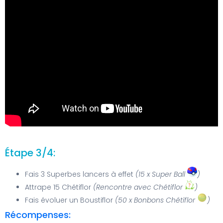
Étape 3/4:
Fais 3 Superbes lancers à effet
(15 x Super Ball
)
Attrape 15 Chétiflor
(Rencontre avec Chétiflor
)
Fais évoluer un Boustiflor
(50 x Bonbons Chétiflor
)
Récompenses: