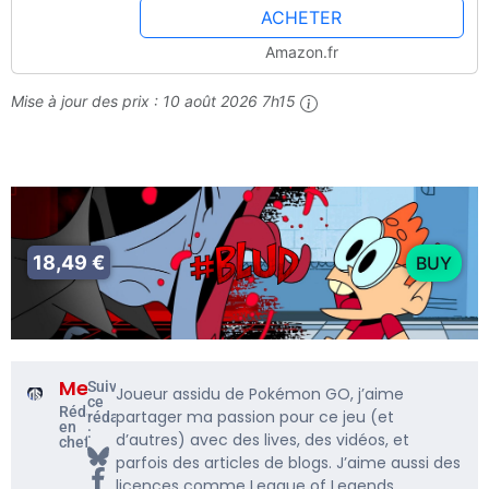
ACHETER
Amazon.fr
Mise à jour des prix :
10 août 2026 7h15
18,49 €
BUY
Me5rine_
Suivre
Joueur assidu de Pokémon GO, j’aime
ce
Rédacteur
partager ma passion pour ce jeu (et
rédacteur
en
:
d’autres) avec des lives, des vidéos, et
chef
parfois des articles de blogs. J’aime aussi des
licences comme League of Legends,