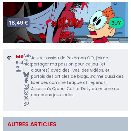
18,49 €
BUY
Me5rine_
Suivre
Joueur assidu de Pokémon GO, j’aime
ce
Rédacteur
partager ma passion pour ce jeu (et
rédacteur
en
:
d’autres) avec des lives, des vidéos, et
chef
parfois des articles de blogs. J’aime aussi des
licences comme League of Legends,
Assassin’s Creed, Call of Duty ou encore de
nombreux jeux indés.
AUTRES ARTICLES