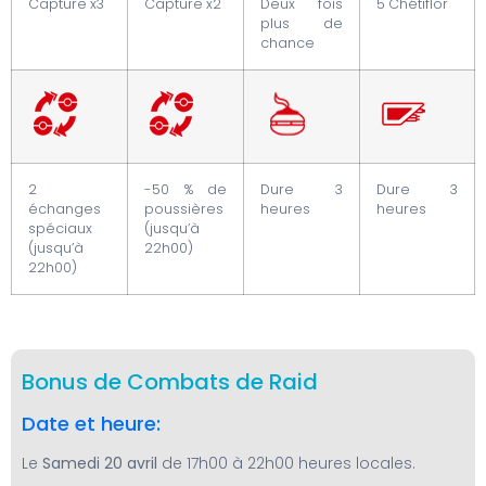
Capture x3
Capture x2
Deux fois
5 Chétiflor
plus de
chance
2
-50 % de
Dure 3
Dure 3
échanges
poussières
heures
heures
spéciaux
(jusqu’à
(jusqu’à
22h00)
22h00)
Bonus de Combats de Raid
Date et heure:
Le
Samedi 20 avril
de 17h00 à 22h00 heures locales.