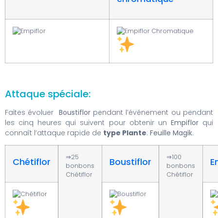
Attaque spéciale:
Faites évoluer
Boustiflor
pendant l’événement ou pendant
les cinq heures qui suivent pour obtenir un
Empiflor
qui
connaît l’attaque rapide de
type Plante
:
Feuille Magik
.
⇒25
⇒100
Chétiflor
Boustiflor
E
bonbons
bonbons
Chétiflor
Chétiflor