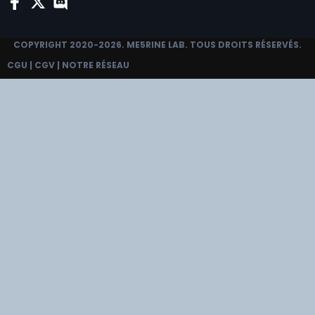
COPYRIGHT 2020-2026.
ME5RINE LAB
. TOUS DROITS RÉSERVÉS.
CGU
|
CGV
|
NOTRE RÉSEAU