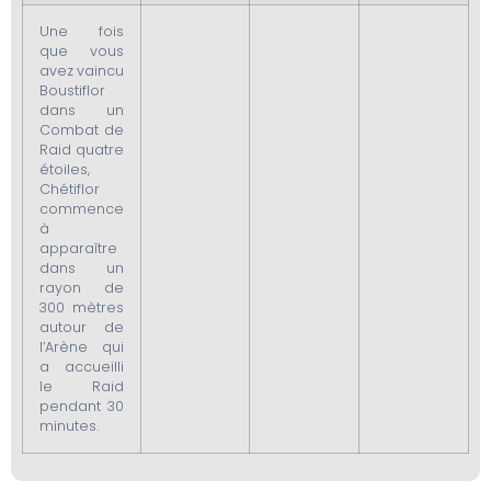
Une fois
que vous
avez vaincu
Boustiflor
dans un
Combat de
Raid quatre
étoiles,
Chétiflor
commence
à
apparaître
dans un
rayon de
300 mètres
autour de
l’Arène qui
a accueilli
le Raid
pendant 30
minutes.