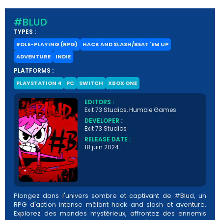
#BLUD
TYPES :
ROLE-PLAYING (RPG)
HACK AND SLASH/BEAT 'EM UP
ADVENTURE
INDIE
PLATFORMS :
PLAYSTATION 4
PC
SWITCH
XBOX ONE
EDITORS :
Exit 73 Studios, Humble Games
DEVELOPER :
Exit 73 Studios
RELEASE DATE :
18 juin 2024
Plongez dans l'univers sombre et captivant de #Blud, un
RPG d'action intense mêlant hack and slash et aventure.
Explorez des mondes mystérieux, affrontez des ennemis