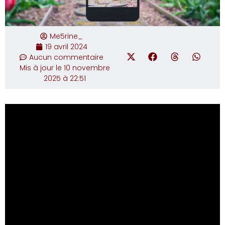
Me5rine_
19 avril 2024
Aucun commentaire
Mis à jour le 10 novembre
2025 à 22:51