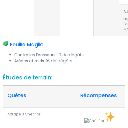
At
ra
Fe
Ma
Feuille Magik:
Contre les Dresseurs
: 10 de dégâts.
Arènes et raids
: 16 de dégâts.
Études de terrain:
Quêtes
Récompenses
Attrape 3 Chétiflor