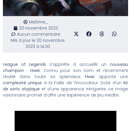
Me5rine_
20 novembre 2023
Aucun commentaire
Mis à jour le 20 novembre
2023 à 14:30
League of Legends
s’apprête à accueillir un
nouveau
champion
:
Hwei
. Connu pour son nom et récemment
révélé dans toute sa splendeur,
Hwei
apporte une
complexité unique
à la Faille de l’invocateur. Doté d’un
kit
de sorts atypique
et d’une apparence intrigante, ce mage
visionnaire promet d’offrir une expérience de jeu inédite.