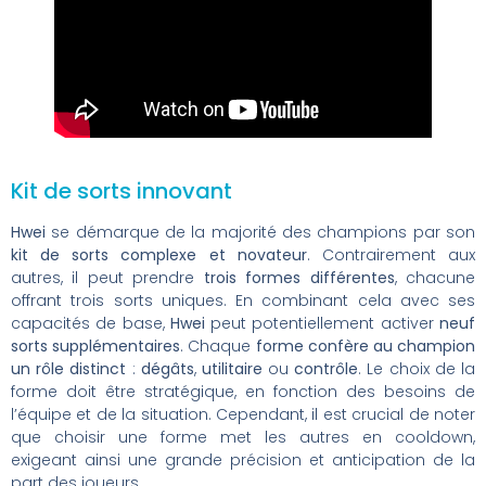
Kit de sorts innovant
Hwei
se démarque de la majorité des champions par son
kit de sorts complexe et novateur
. Contrairement aux
autres, il peut prendre
trois formes différentes
, chacune
offrant trois sorts uniques. En combinant cela avec ses
capacités de base,
Hwei
peut potentiellement activer
neuf
sorts supplémentaires
. Chaque
forme confère au champion
un rôle distinct
:
dégâts
,
utilitaire
ou
contrôle
. Le choix de la
forme doit être stratégique, en fonction des besoins de
l’équipe et de la situation. Cependant, il est crucial de noter
que choisir une forme met les autres en cooldown,
exigeant ainsi une grande précision et anticipation de la
part des joueurs.