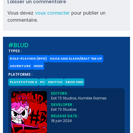
Laisser un commentaire
Vous devez
vous connecter
pour publier un
commentaire.
#BLUD
TYPES :
ROLE-PLAYING (RPG)
HACK AND SLASH/BEAT 'EM UP
ADVENTURE
INDIE
PLATFORMS :
PLAYSTATION 4
PC
SWITCH
XBOX ONE
EDITORS :
Exit 73 Studios, Humble Games
DEVELOPER :
Exit 73 Studios
RELEASE DATE :
18 juin 2024