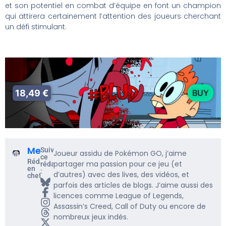
et son potentiel en combat d’équipe en font un champion
qui attirera certainement l’attention des joueurs cherchant
un défi stimulant.
18,49 €
BUY
Me5rine_
Suivre
Joueur assidu de Pokémon GO, j’aime
ce
Rédacteur
partager ma passion pour ce jeu (et
rédacteur
en
:
d’autres) avec des lives, des vidéos, et
chef
parfois des articles de blogs. J’aime aussi des
licences comme League of Legends,
Assassin’s Creed, Call of Duty ou encore de
nombreux jeux indés.