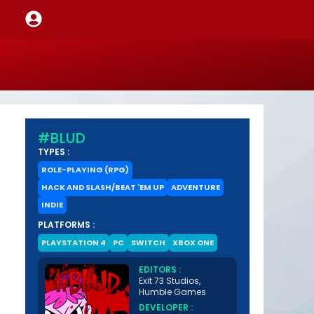
#BLUD
TYPES :
ROLE-PLAYING (RPG)
HACK AND SLASH/BEAT 'EM UP
ADVENTURE
INDIE
PLATFORMS :
PLAYSTATION 4
PC
SWITCH
XBOX ONE
EDITORS :
Exit 73 Studios,
Humble Games
DEVELOPER :