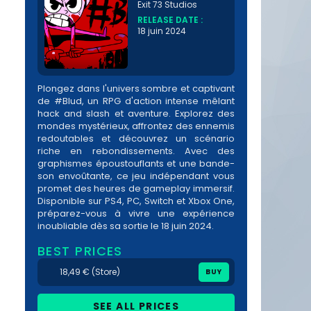
Exit 73 Studios
RELEASE DATE :
18 juin 2024
Plongez dans l'univers sombre et captivant
de #Blud, un RPG d'action intense mêlant
hack and slash et aventure. Explorez des
mondes mystérieux, affrontez des ennemis
redoutables et découvrez un scénario
riche en rebondissements. Avec des
graphismes époustouflants et une bande-
son envoûtante, ce jeu indépendant vous
promet des heures de gameplay immersif.
Disponible sur PS4, PC, Switch et Xbox One,
préparez-vous à vivre une expérience
inoubliable dès sa sortie le 18 juin 2024.
BEST PRICES
18,49 € (Store)
BUY
SEE ALL PRICES