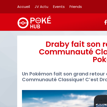
Accueil
JV Actu
Events
Friends
Draby fait son 
Communauté Class
Po
Un Pokémon fait son grand retour
Communauté Classique! C’est Draby