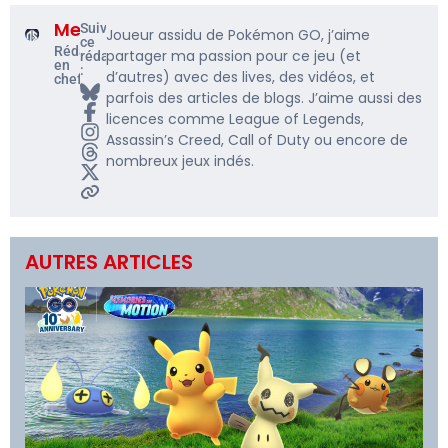
Me5rine_
Suivre
Joueur assidu de Pokémon GO, j’aime
ce
Rédacteur
partager ma passion pour ce jeu (et
rédacteur
en
:
d’autres) avec des lives, des vidéos, et
chef
parfois des articles de blogs. J’aime aussi des
licences comme League of Legends,
Assassin’s Creed, Call of Duty ou encore de
nombreux jeux indés.
AUTRES ARTICLES