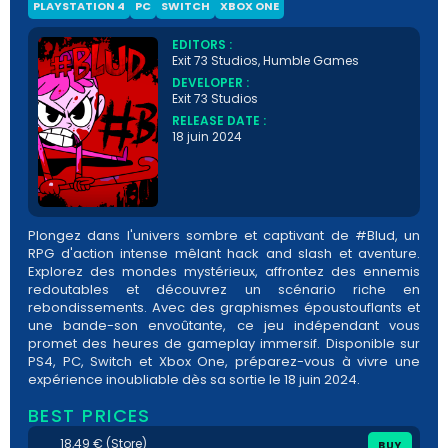
PLAYSTATION 4
PC
SWITCH
XBOX ONE
EDITORS :
Exit 73 Studios, Humble Games
DEVELOPER :
Exit 73 Studios
RELEASE DATE :
18 juin 2024
Plongez dans l'univers sombre et captivant de #Blud, un
RPG d'action intense mêlant hack and slash et aventure.
Explorez des mondes mystérieux, affrontez des ennemis
redoutables et découvrez un scénario riche en
rebondissements. Avec des graphismes époustouflants et
une bande-son envoûtante, ce jeu indépendant vous
promet des heures de gameplay immersif. Disponible sur
PS4, PC, Switch et Xbox One, préparez-vous à vivre une
expérience inoubliable dès sa sortie le 18 juin 2024.
BEST PRICES
18,49 € (Store)
BUY