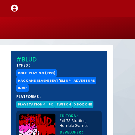
#BLUD
TYPES :
ROLE-PLAYING (RPG)
HACK AND SLASH/BEAT 'EM UP
ADVENTURE
INDIE
PLATFORMS :
PLAYSTATION 4
PC
SWITCH
XBOX ONE
EDITORS :
Exit 73 Studios,
Humble Games
DEVELOPER :