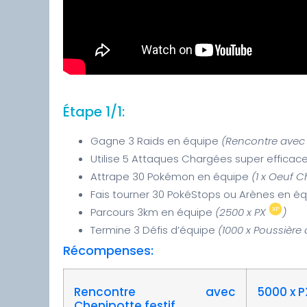
Étape 1/1:
Gagne 3 Raids en équipe
(Rencontre avec
Utilise 5 Attaques Chargées super effica
Attrape 30 Pokémon en équipe
(1 x Oeuf 
Fais tourner 30 PokéStops ou Arènes en é
Parcours 3km en équipe
(2500 x PX
)
Termine 3 Défis d’équipe
(1000 x Poussière 
Récompenses:
Rencontre avec
5000 x P
Chenipotte festif