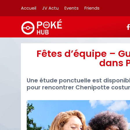
Accueil
JV Actu
Events
Friends
Fêtes d’équipe – Gu
dans 
Une étude ponctuelle est disponi
pour rencontrer Chenipotte cost