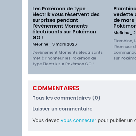
Les Pokémon de type
Flambino
Électrik vous réservent des
vedette
surprises pendant
de mars
l’événement Moments
Pokémon
électrisants sur Pokémon
Me5rine_
2
GO !
Flambino, l
Me5rine_
9 mars 2026
l’honneur d
L’événement Moments électrisants
communaut
met à l’honneur les Pokémon de
sur Pokémo
type Électrik sur Pokémon GO !
COMMENTAIRES
Tous les commentaires (0)
Laisser un commentaire
Vous devez
vous connecter
pour publier un 