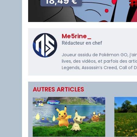
18,49 €
Me5rine_
Rédacteur en chef
Joueur assidu de Pokémon GO, j’ai
lives, des vidéos, et parfois des a
Legends, Assassin’s Creed, Call of
AUTRES ARTICLES