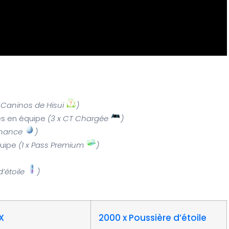
 Caninos de Hisui
)
ces en équipe
(3 x CT Chargée
)
Chance
)
quipe
(1 x Pass Premium
)
d’étoile
)
X
2000 x Poussière d’étoile