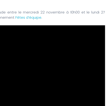
de entre le mercredi 22 novembre à 10h00 et le lundi 27
vénement
Fêtes d’équipe
.