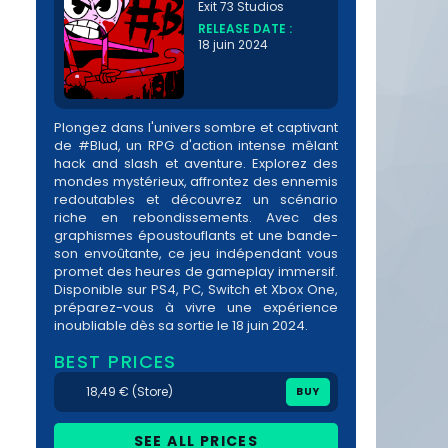
Exit 73 Studios
RELEASE DATE :
18 juin 2024
Plongez dans l'univers sombre et captivant
de #Blud, un RPG d'action intense mêlant
hack and slash et aventure. Explorez des
mondes mystérieux, affrontez des ennemis
redoutables et découvrez un scénario
riche en rebondissements. Avec des
graphismes époustouflants et une bande-
son envoûtante, ce jeu indépendant vous
promet des heures de gameplay immersif.
Disponible sur PS4, PC, Switch et Xbox One,
préparez-vous à vivre une expérience
inoubliable dès sa sortie le 18 juin 2024.
BEST PRICES
18,49 € (Store)
BUY
SEE ALL PRICES