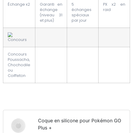
Échange x2
Garanti en
5
PX x2 en
échange
échanges
raid
(niveau 31
spéciaux
et plus)
par jour
Concours
Poussacha,
Chochodile
ou
Coiffeton
Coque en silicone pour Pokémon GO
Plus +