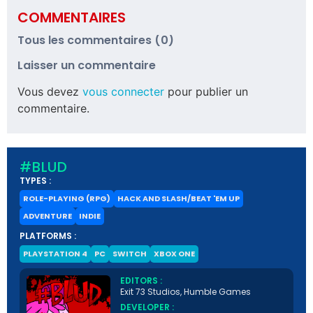
COMMENTAIRES
Tous les commentaires (0)
Laisser un commentaire
Vous devez
vous connecter
pour publier un
commentaire.
#BLUD
TYPES :
ROLE-PLAYING (RPG)
HACK AND SLASH/BEAT 'EM UP
ADVENTURE
INDIE
PLATFORMS :
PLAYSTATION 4
PC
SWITCH
XBOX ONE
EDITORS :
Exit 73 Studios, Humble Games
DEVELOPER :