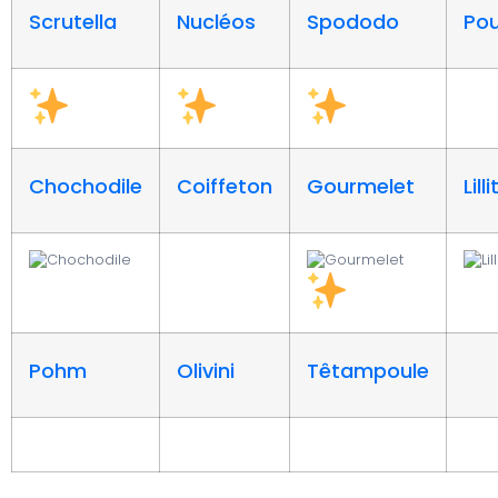
Scrutella
Nucléos
Spododo
Po
Chochodile
Coiffeton
Gourmelet
Lill
Pohm
Olivini
Têtampoule