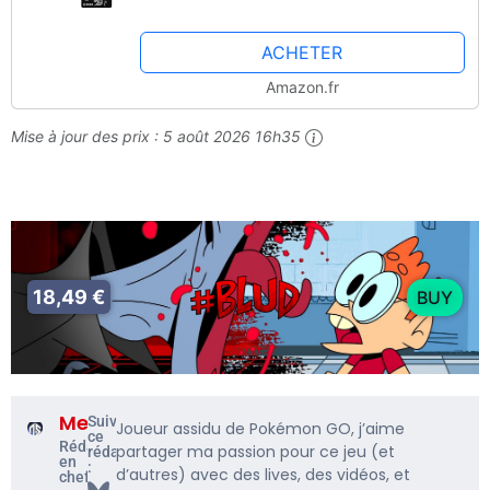
ACHETER
Amazon.fr
Mise à jour des prix :
5 août 2026 16h35
18,49 €
BUY
Me5rine_
Suivre
Joueur assidu de Pokémon GO, j’aime
ce
Rédacteur
partager ma passion pour ce jeu (et
rédacteur
en
:
d’autres) avec des lives, des vidéos, et
chef