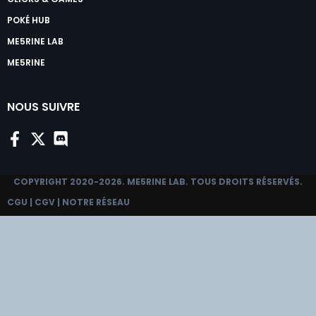
POKÉ HUB
ME5RINE LAB
ME5RINE
NOUS SUIVRE
COPYRIGHT 2020-2026.
ME5RINE LAB
. TOUS DROITS RÉSERVÉS.
CGU
|
CGV
|
NOTRE RÉSEAU