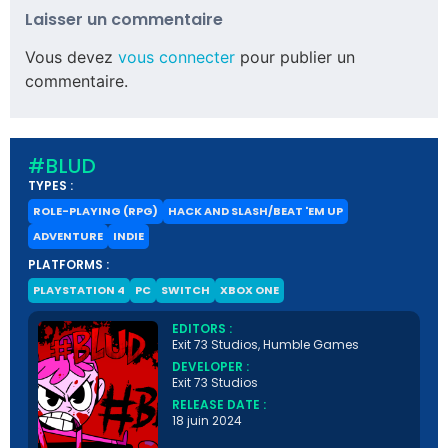
Laisser un commentaire
Vous devez
vous connecter
pour publier un
commentaire.
#BLUD
TYPES :
ROLE-PLAYING (RPG)
HACK AND SLASH/BEAT 'EM UP
ADVENTURE
INDIE
PLATFORMS :
PLAYSTATION 4
PC
SWITCH
XBOX ONE
EDITORS :
Exit 73 Studios, Humble Games
DEVELOPER :
Exit 73 Studios
RELEASE DATE :
18 juin 2024