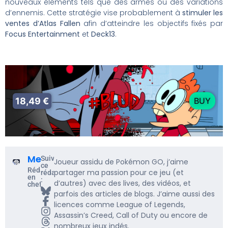
nouveaux éléments tels que des armes ou des variations
d’ennemis. Cette stratégie vise probablement à
stimuler les
ventes d’Atlas Fallen
afin d’atteindre les objectifs fixés par
Focus Entertainment
et
Deck13
.
18,49 €
BUY
Me5rine_
Suivre
Joueur assidu de Pokémon GO, j’aime
ce
Rédacteur
partager ma passion pour ce jeu (et
rédacteur
en
:
d’autres) avec des lives, des vidéos, et
chef
parfois des articles de blogs. J’aime aussi des
licences comme League of Legends,
Assassin’s Creed, Call of Duty ou encore de
nombreux jeux indés.