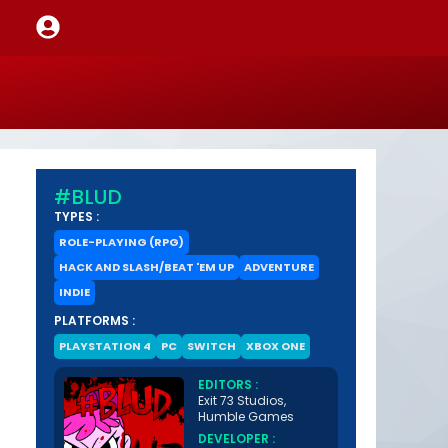
#BLUD
TYPES :
ROLE-PLAYING (RPG)
HACK AND SLASH/BEAT 'EM UP
ADVENTURE
INDIE
PLATFORMS :
PLAYSTATION 4
PC
SWITCH
XBOX ONE
EDITORS :
Exit 73 Studios,
Humble Games
DEVELOPER :