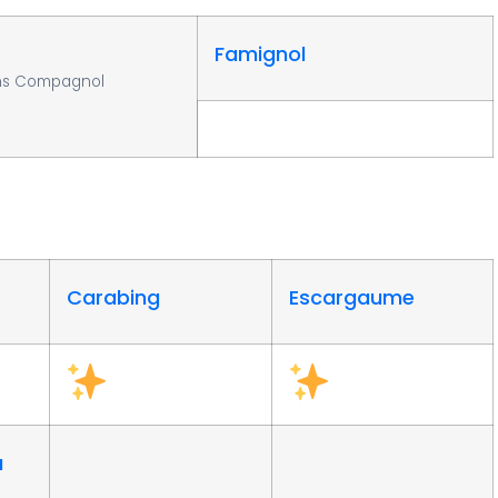
Famignol
ns Compagnol
Carabing
Escargaume
a