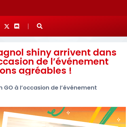
agnol shiny arrivent dans
ccasion de l’événement
ns agréables !
n GO à l’occasion de l’événement