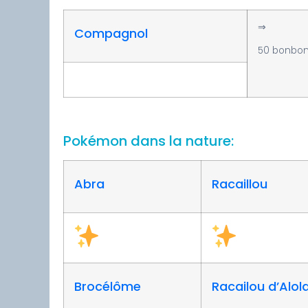
⇒
Compagnol
50 bonbo
Pokémon dans la nature:
Abra
Racaillou
Brocélôme
Racailou d’Alol