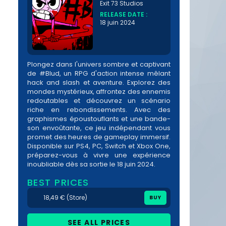
Exit 73 Studios
RELEASE DATE :
18 juin 2024
Plongez dans l'univers sombre et captivant
de #Blud, un RPG d'action intense mêlant
hack and slash et aventure. Explorez des
mondes mystérieux, affrontez des ennemis
redoutables et découvrez un scénario
riche en rebondissements. Avec des
graphismes époustouflants et une bande-
son envoûtante, ce jeu indépendant vous
promet des heures de gameplay immersif.
Disponible sur PS4, PC, Switch et Xbox One,
préparez-vous à vivre une expérience
inoubliable dès sa sortie le 18 juin 2024.
BEST PRICES
18,49 € (Store)
BUY
SEE ALL PRICES