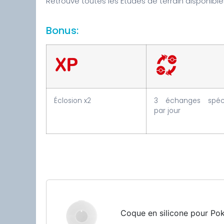
Retrouve toutes les Études de terrain disponible
Bonus:
Éclosion x2
3 échanges spéc
par jour
Coque en silicone pour P