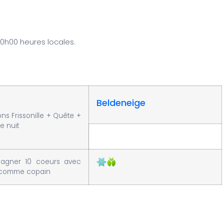
0h00 heures locales.
Beldeneige
s Frissonille + Quête +
e nuit
gner 10 coeurs avec
e comme copain