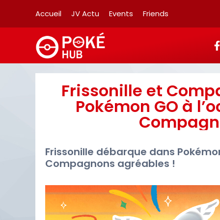
Accueil
JV Actu
Events
Friends
Frissonille et Comp
Pokémon GO à l’o
Compagno
Frissonille débarque dans Pokémo
Compagnons agréables !