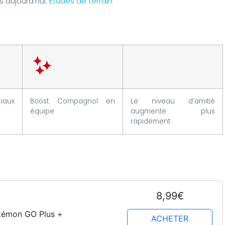
s aujourd’hui:
Études de terrain
iaux
Boost Compagnol en
Le niveau d’amitié
équipe
augmente plus
rapidement
8,99€
okémon GO Plus +
ACHETER