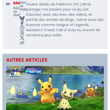
Me5rine_
Suivre
Joueur assidu de Pokémon GO, j’aime
ce
Rédacteur
partager ma passion pour ce jeu (et
rédacteur
en
:
d’autres) avec des lives, des vidéos, et
chef
parfois des articles de blogs. J’aime aussi des
licences comme League of Legends,
Assassin’s Creed, Call of Duty ou encore de
nombreux jeux indés.
AUTRES ARTICLES