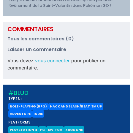
l’événement de la Saint-Valentin dans Pokémon GO !
COMMENTAIRES
Tous les commentaires (0)
Laisser un commentaire
Vous devez
vous connecter
pour publier un
commentaire.
#BLUD
TYPES :
ROLE-PLAYING (RPG)
HACK AND SLASH/BEAT 'EM UP
ADVENTURE
INDIE
PLATFORMS :
PLAYSTATION 4
PC
SWITCH
XBOX ONE