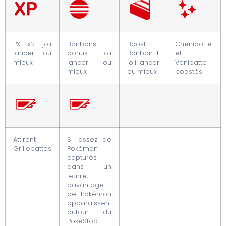
PX x2 joli
Bonbons
Boost
Chenipotte
lancer ou
bonus joli
Bonbon L
et
mieux
lancer ou
joli lancer
Venipatte
mieux
ou mieux
boostés
Attirent
Si assez de
Grillepattes
Pokémon
capturés
dans un
leurre,
davantage
de Pokémon
apparaissent
autour du
PokéStop