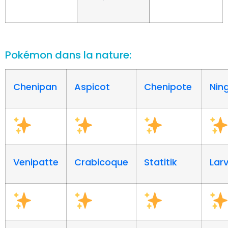
Pokémon dans la nature:
Chenipan
Aspicot
Chenipote
Nin
Venipatte
Crabicoque
Statitik
Larv