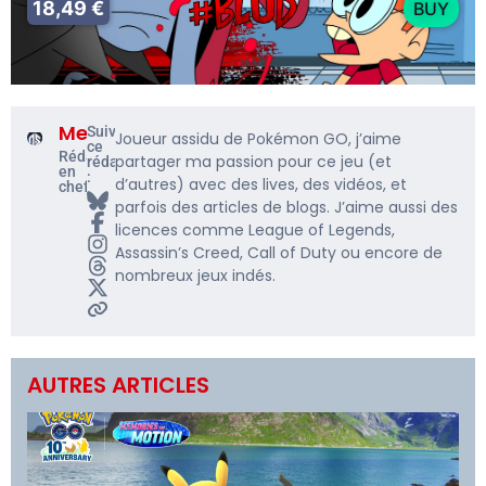
18,49 €
BUY
Me5rine_
Suivre
Joueur assidu de Pokémon GO, j’aime
ce
Rédacteur
partager ma passion pour ce jeu (et
rédacteur
en
:
d’autres) avec des lives, des vidéos, et
chef
parfois des articles de blogs. J’aime aussi des
licences comme League of Legends,
Assassin’s Creed, Call of Duty ou encore de
nombreux jeux indés.
AUTRES ARTICLES