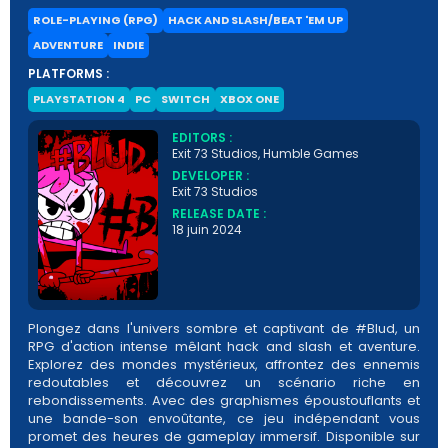
ROLE-PLAYING (RPG)
HACK AND SLASH/BEAT 'EM UP
ADVENTURE
INDIE
PLATFORMS :
PLAYSTATION 4
PC
SWITCH
XBOX ONE
EDITORS :
Exit 73 Studios, Humble Games
DEVELOPER :
Exit 73 Studios
RELEASE DATE :
18 juin 2024
Plongez dans l'univers sombre et captivant de #Blud, un
RPG d'action intense mêlant hack and slash et aventure.
Explorez des mondes mystérieux, affrontez des ennemis
redoutables et découvrez un scénario riche en
rebondissements. Avec des graphismes époustouflants et
une bande-son envoûtante, ce jeu indépendant vous
promet des heures de gameplay immersif. Disponible sur