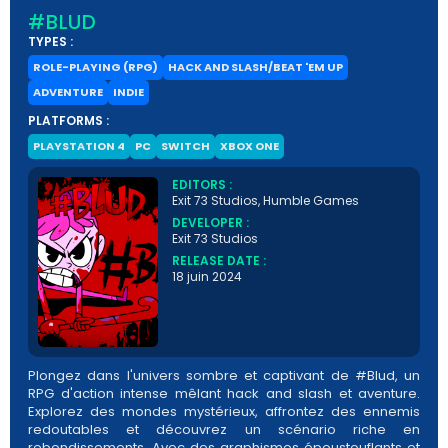
#BLUD
TYPES :
ROLE-PLAYING (RPG)
HACK AND SLASH/BEAT 'EM UP
ADVENTURE
INDIE
PLATFORMS :
PLAYSTATION 4
PC
SWITCH
XBOX ONE
EDITORS :
Exit 73 Studios, Humble Games
DEVELOPER :
Exit 73 Studios
RELEASE DATE :
18 juin 2024
Plongez dans l'univers sombre et captivant de #Blud, un
RPG d'action intense mêlant hack and slash et aventure.
Explorez des mondes mystérieux, affrontez des ennemis
redoutables et découvrez un scénario riche en
rebondissements. Avec des graphismes époustouflants et