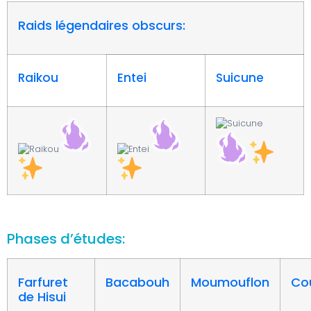
Raids légendaires obscurs:
Raikou
Entei
Suicune
Phases d’études:
Farfuret
Bacabouh
Moumouflon
Co
de Hisui