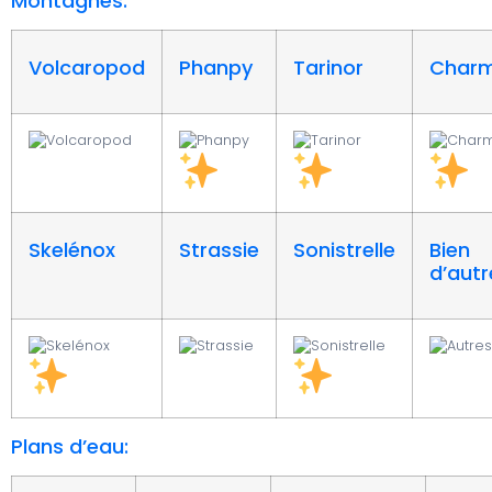
Montagnes:
Volcaropod
Phanpy
Tarinor
Charm
Skelénox
Strassie
Sonistrelle
Bien
d’autr
Plans d’eau: