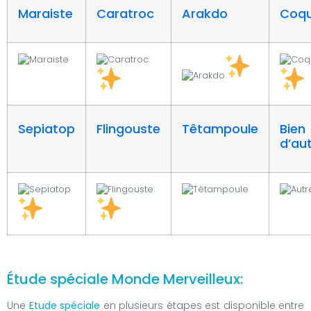
Maraiste
Caratroc
Arakdo
Coqu
Sepiatop
Flingouste
Têtampoule
Bien
d’au
Étude spéciale Monde Merveilleux:
Une
Etude spéciale
en plusieurs étapes est disponible entre