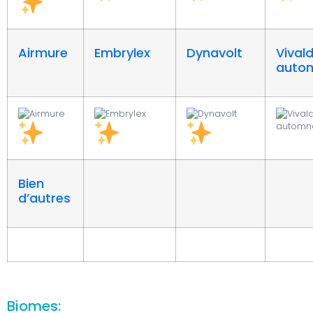
Airmure
Embrylex
Dynavolt
Vival
auto
Bien
d’autres
Biomes: