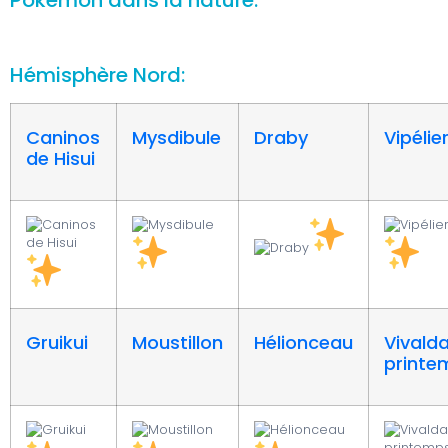
Hémisphère Nord:
Caninos
Mysdibule
Draby
Vipélie
de Hisui
Gruikui
Moustillon
Hélionceau
Vivald
printe