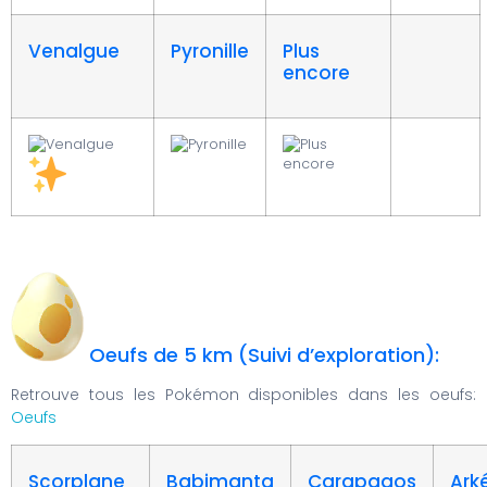
Venalgue
Pyronille
Plus
encore
Oeufs de 5 km (Suivi d’exploration):
Retrouve tous les Pokémon disponibles dans les oeufs:
Oeufs
Scorplane
Babimanta
Carapagos
Ark