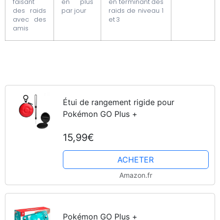
faisant
en plus
en terminant des
des raids
par jour
raids de niveau 1
avec des
et 3
amis
Étui de rangement rigide pour
Pokémon GO Plus +
15,99€
ACHETER
Amazon.fr
Pokémon GO Plus +