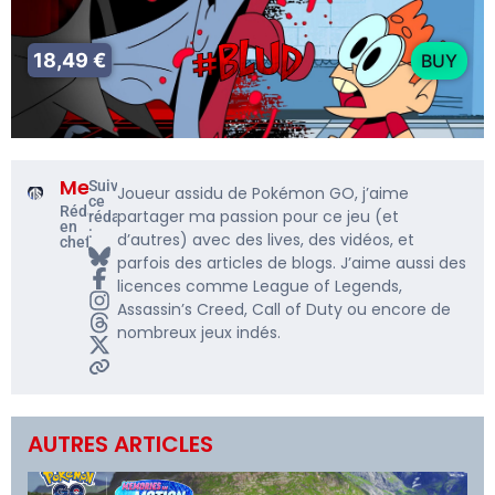
18,49 €
BUY
Me5rine_
Suivre
Joueur assidu de Pokémon GO, j’aime
ce
Rédacteur
partager ma passion pour ce jeu (et
rédacteur
en
:
d’autres) avec des lives, des vidéos, et
chef
parfois des articles de blogs. J’aime aussi des
licences comme League of Legends,
Assassin’s Creed, Call of Duty ou encore de
nombreux jeux indés.
AUTRES ARTICLES