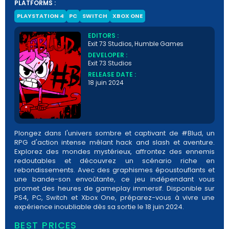
PLATFORMS :
PLAYSTATION 4
PC
SWITCH
XBOX ONE
EDITORS :
Exit 73 Studios, Humble Games
DEVELOPER :
Exit 73 Studios
RELEASE DATE :
18 juin 2024
Plongez dans l'univers sombre et captivant de #Blud, un
RPG d'action intense mêlant hack and slash et aventure.
Explorez des mondes mystérieux, affrontez des ennemis
redoutables et découvrez un scénario riche en
rebondissements. Avec des graphismes époustouflants et
une bande-son envoûtante, ce jeu indépendant vous
promet des heures de gameplay immersif. Disponible sur
PS4, PC, Switch et Xbox One, préparez-vous à vivre une
expérience inoubliable dès sa sortie le 18 juin 2024.
BEST PRICES