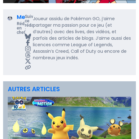
Me5rine_
Suivre
Joueur assidu de Pokémon GO, j’aime
ce
Rédacteur
partager ma passion pour ce jeu (et
rédacteur
en
:
d’autres) avec des lives, des vidéos, et
chef
parfois des articles de blogs. J’aime aussi des
licences comme League of Legends,
Assassin’s Creed, Call of Duty ou encore de
nombreux jeux indés.
AUTRES ARTICLES