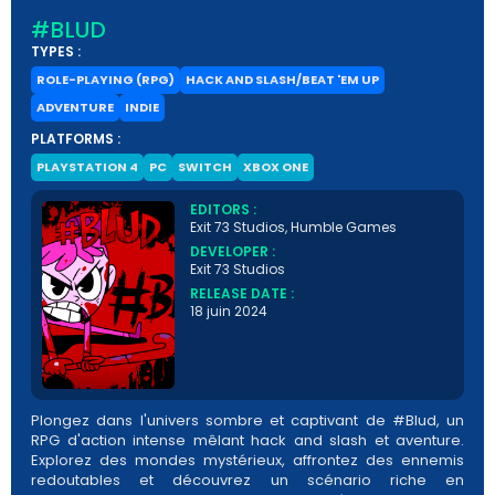
#BLUD
TYPES :
ROLE-PLAYING (RPG)
HACK AND SLASH/BEAT 'EM UP
ADVENTURE
INDIE
PLATFORMS :
PLAYSTATION 4
PC
SWITCH
XBOX ONE
EDITORS :
Exit 73 Studios, Humble Games
DEVELOPER :
Exit 73 Studios
RELEASE DATE :
18 juin 2024
Plongez dans l'univers sombre et captivant de #Blud, un
RPG d'action intense mêlant hack and slash et aventure.
Explorez des mondes mystérieux, affrontez des ennemis
redoutables et découvrez un scénario riche en