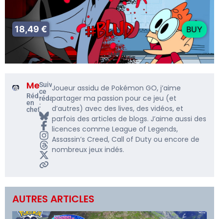
18,49 €
BUY
Me5rine_
Suivre
Joueur assidu de Pokémon GO, j’aime
ce
Rédacteur
partager ma passion pour ce jeu (et
rédacteur
en
:
d’autres) avec des lives, des vidéos, et
chef
parfois des articles de blogs. J’aime aussi des
licences comme League of Legends,
Assassin’s Creed, Call of Duty ou encore de
nombreux jeux indés.
AUTRES ARTICLES