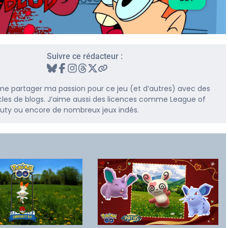
Suivre ce rédacteur :
me partager ma passion pour ce jeu (et d’autres) avec des
rticles de blogs. J’aime aussi des licences comme League of
 Duty ou encore de nombreux jeux indés.