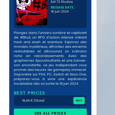
Exit 73 Studios
RELEASE DATE :
18 juin 2024
Plongez dans l'univers sombre et captivant
de #Blud, un RPG d'action intense mêlant
hack and slash et aventure. Explorez des
mondes mystérieux, affrontez des ennemis
redoutables et découvrez un scénario
riche en rebondissements. Avec des
graphismes époustouflants et une bande-
son envoûtante, ce jeu indépendant vous
promet des heures de gameplay immersif.
Disponible sur PS4, PC, Switch et Xbox One,
préparez-vous à vivre une expérience
inoubliable dès sa sortie le 18 juin 2024.
BEST PRICES
18,49 € (Store)
BUY
SEE ALL PRICES