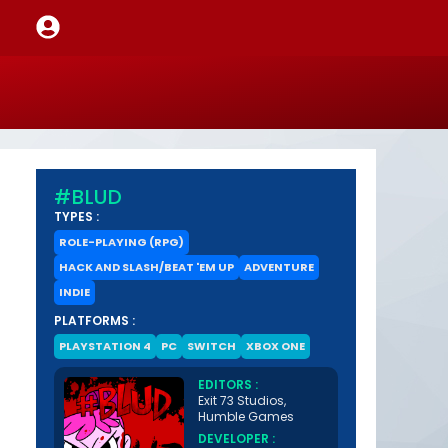
#BLUD
TYPES :
ROLE-PLAYING (RPG)
HACK AND SLASH/BEAT 'EM UP
ADVENTURE
INDIE
PLATFORMS :
PLAYSTATION 4
PC
SWITCH
XBOX ONE
EDITORS :
Exit 73 Studios,
Humble Games
DEVELOPER :