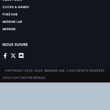
CLICKS & GAMES
POKÉ HUB
ME5RINE LAB
ME5RINE
NOUS SUIVRE
COPYRIGHT 2020-2026.
ME5RINE LAB
. TOUS DROITS RÉSERVÉS.
CGU
|
CGV
|
NOTRE RÉSEAU