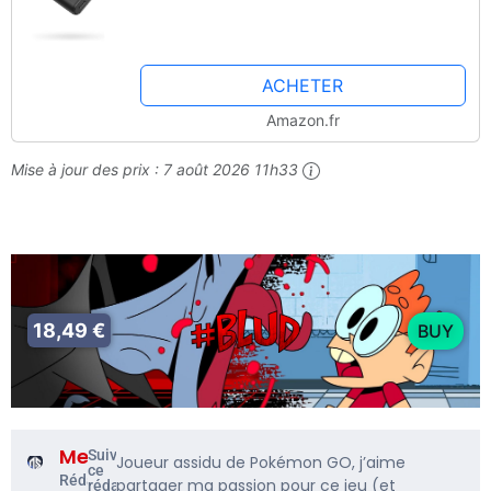
ACHETER
Amazon.fr
Mise à jour des prix :
7 août 2026 11h33
18,49 €
BUY
Me5rine_
Suivre
Joueur assidu de Pokémon GO, j’aime
ce
Rédacteur
partager ma passion pour ce jeu (et
rédacteur