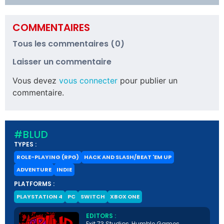
COMMENTAIRES
Tous les commentaires (0)
Laisser un commentaire
Vous devez
vous connecter
pour publier un
commentaire.
#BLUD
TYPES :
ROLE-PLAYING (RPG)
HACK AND SLASH/BEAT 'EM UP
ADVENTURE
INDIE
PLATFORMS :
PLAYSTATION 4
PC
SWITCH
XBOX ONE
EDITORS :
Exit 73 Studios, Humble Games