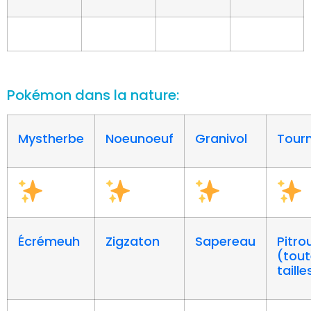
Pokémon dans la nature:
Mystherbe
Noeunoeuf
Granivol
Tourn
Écrémeuh
Zigzaton
Sapereau
Pitrou
(tou
taille