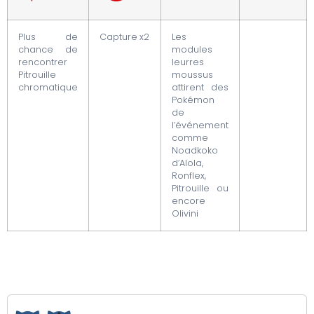
Plus de
Capture x2
Les
chance de
modules
rencontrer
leurres
Pitrouille
moussus
chromatique
attirent des
Pokémon
de
l’événement
comme
Noadkoko
d’Alola,
Ronflex,
Pitrouille ou
encore
Olivini