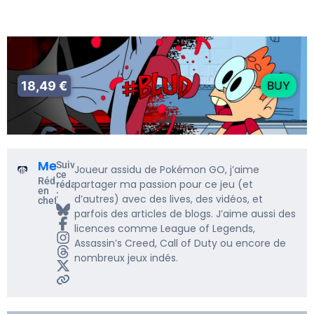
18,49 €
BUY
Me5rine_
Suivre
Joueur assidu de Pokémon GO, j’aime
ce
Rédacteur
partager ma passion pour ce jeu (et
rédacteur
en
:
d’autres) avec des lives, des vidéos, et
chef
parfois des articles de blogs. J’aime aussi des
licences comme League of Legends,
Assassin’s Creed, Call of Duty ou encore de
nombreux jeux indés.