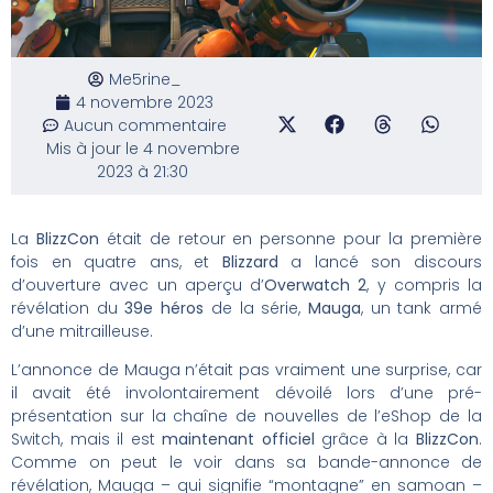
Me5rine_
4 novembre 2023
Aucun commentaire
Mis à jour le 4 novembre
2023 à 21:30
La
BlizzCon
était de retour en personne pour la première
fois en quatre ans, et
Blizzard
a lancé son discours
d’ouverture avec un aperçu d’
Overwatch 2
, y compris la
révélation du
39e héros
de la série,
Mauga
, un tank armé
d’une mitrailleuse.
L’annonce de Mauga n’était pas vraiment une surprise, car
il avait été involontairement dévoilé lors d’une pré-
présentation sur la chaîne de nouvelles de l’eShop de la
Switch, mais il est
maintenant officiel
grâce à la
BlizzCon
.
Comme on peut le voir dans sa bande-annonce de
révélation, Mauga – qui signifie “montagne” en samoan –