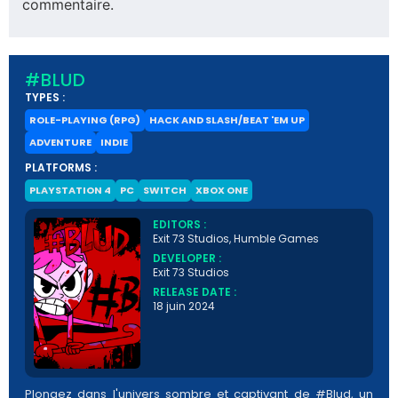
commentaire.
#BLUD
TYPES :
ROLE-PLAYING (RPG)
HACK AND SLASH/BEAT 'EM UP
ADVENTURE
INDIE
PLATFORMS :
PLAYSTATION 4
PC
SWITCH
XBOX ONE
EDITORS :
Exit 73 Studios, Humble Games
DEVELOPER :
Exit 73 Studios
RELEASE DATE :
18 juin 2024
Plongez dans l'univers sombre et captivant de #Blud, un