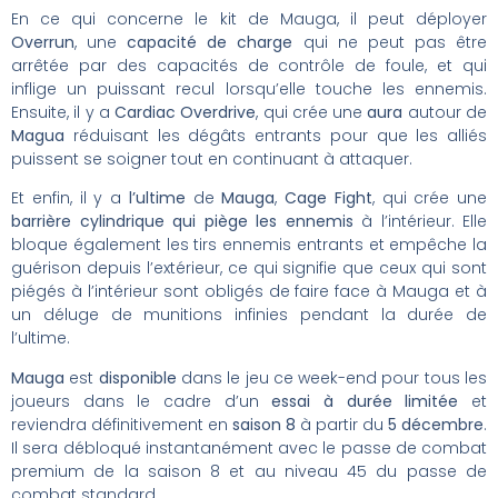
En ce qui concerne le kit de Mauga, il peut déployer
Overrun
, une
capacité de charge
qui ne peut pas être
arrêtée par des capacités de contrôle de foule, et qui
inflige un puissant recul lorsqu’elle touche les ennemis.
Ensuite, il y a
Cardiac Overdrive
, qui crée une
aura
autour de
Magua
réduisant les dégâts entrants pour que les alliés
puissent se soigner tout en continuant à attaquer.
Et enfin, il y a
l’ultime
de
Mauga
,
Cage Fight
, qui crée une
barrière cylindrique qui piège les ennemis
à l’intérieur. Elle
bloque également les tirs ennemis entrants et empêche la
guérison depuis l’extérieur, ce qui signifie que ceux qui sont
piégés à l’intérieur sont obligés de faire face à Mauga et à
un déluge de munitions infinies pendant la durée de
l’ultime.
Mauga
est
disponible
dans le jeu ce week-end pour tous les
joueurs dans le cadre d’un
essai à durée limitée
et
reviendra définitivement en
saison 8
à partir du
5 décembre
.
Il sera débloqué instantanément avec le passe de combat
premium de la saison 8 et au niveau 45 du passe de
combat standard.