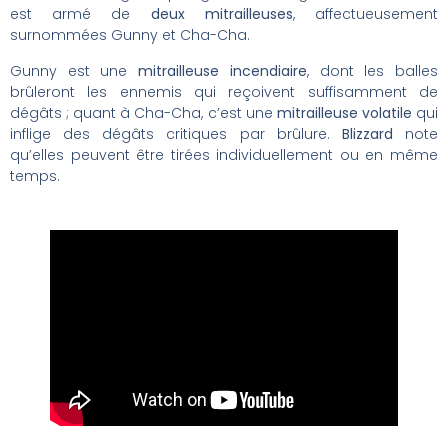
est armé de
deux mitrailleuses
, affectueusement
surnommées Gunny et Cha-Cha.
Gunny est une
mitrailleuse incendiaire
, dont les balles
brûleront les ennemis qui reçoivent suffisamment de
dégâts ; quant à Cha-Cha, c’est une
mitrailleuse volatile
qui
inflige des dégâts critiques par brûlure.
Blizzard
note
qu’elles peuvent être tirées individuellement ou en même
temps.