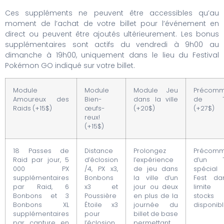
Ces suppléments ne peuvent être accessibles qu’au
moment de l’achat de votre billet pour l’événement en
direct ou peuvent être ajoutés ultérieurement. Les bonus
supplémentaires sont actifs du vendredi à 9h00 au
dimanche à 19h00, uniquement dans le lieu du Festival
Pokémon GO indiqué sur votre billet.
Module
Module
Module Jeu
Précom
Amoureux des
Bien-
dans la ville
de T-s
Raids (+15$)
œufs-
(+20$)
(+27$)
reux!
(+15$)
18 Passes de
Distance
Prolongez
Précom
Raid par jour, 5
d’éclosion
l’expérience
d’un T-
000 PX
/4, PX x3,
de jeu dans
spécia
supplémentaires
Bonbons
la ville d’un
Fest da
par Raid, 6
x3 et
jour ou deux
limite
Bonbons et 3
Poussière
en plus de la
stocks
Bonbons XL
Étoile x3
journée du
disponibl
supplémentaires
pour
billet de base
par capture en
l’éclosion
permettant