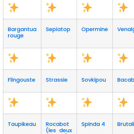
Bargantua
Sepiatop
Opermine
Venal
rouge
Flingouste
Strassie
Sovkipou
Baca
Taupikeau
Rocabot
Spinda 4
Brutal
(les deux