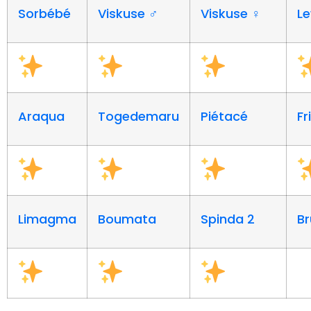
Sorbébé
Viskuse ♂
Viskuse ♀
L
Araqua
Togedemaru
Piétacé
Fr
Limagma
Boumata
Spinda 2
Br