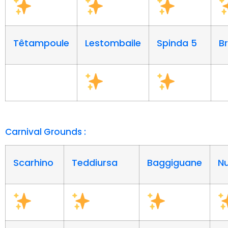
Têtampoule
Lestombaile
Spinda 5
Br
Carnival Grounds :
Scarhino
Teddiursa
Baggiguane
N