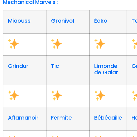
Mechanical Marvels :
Miaouss
Granivol
Éoko
T
Grindur
Tic
Limonde
G
de Galar
Aflamanoir
Fermite
Bébécaille
H