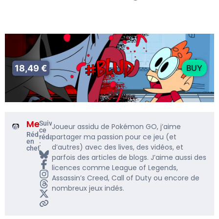
18,49 €
BUY
Me5rine_
Suivre
Joueur assidu de Pokémon GO, j’aime
ce
Rédacteur
partager ma passion pour ce jeu (et
rédacteur
en
:
d’autres) avec des lives, des vidéos, et
chef
parfois des articles de blogs. J’aime aussi des
licences comme League of Legends,
Assassin’s Creed, Call of Duty ou encore de
nombreux jeux indés.