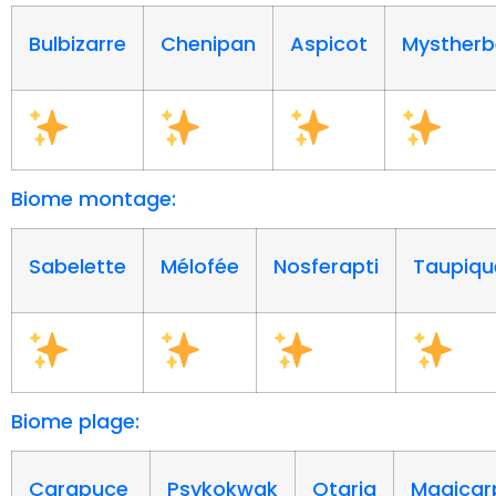
Bulbizarre
Chenipan
Aspicot
Mystherb
Biome montage:
Sabelette
Mélofée
Nosferapti
Taupiqu
Biome plage:
Carapuce
Psykokwak
Otaria
Magicar