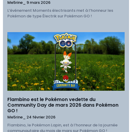
Me5rine_
9 mars 2026
L’événement Moments électrisants met à l’honneur les
Pokémon de type Électrik sur Pokémon GO !
Flambino est le Pokémon vedette du
Community Day de mars 2026 dans Pokémon
GO !
Me5rine_
24 février 2026
Flambino, le Pokémon Lapin, est à l’honneur de la journée
communautaire du mois de mars sur Pokémon GO !