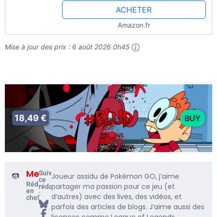
ACHETER
Amazon.fr
Mise à jour des prix :
6 août 2026 0h45
18,49 €
BUY
Me5rine_
Suivre
Joueur assidu de Pokémon GO, j’aime
ce
Rédacteur
partager ma passion pour ce jeu (et
rédacteur
en
:
d’autres) avec des lives, des vidéos, et
chef
parfois des articles de blogs. J’aime aussi des
licences comme League of Legends,