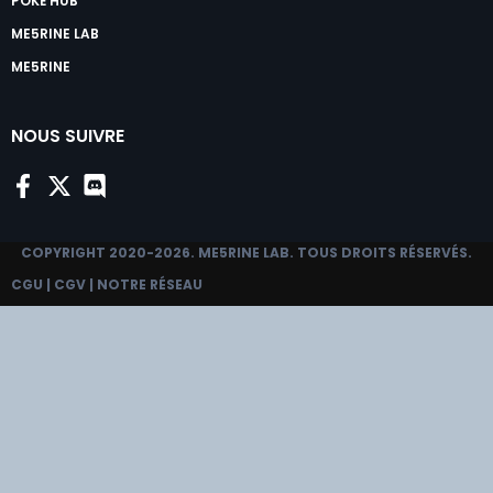
POKÉ HUB
ME5RINE LAB
ME5RINE
NOUS SUIVRE
COPYRIGHT 2020-2026.
ME5RINE LAB
. TOUS DROITS RÉSERVÉS.
CGU
|
CGV
|
NOTRE RÉSEAU