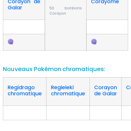
Corayon de
Corayôme
Galar
50 bonbons
Corayon
Nouveaux Pokémon chromatiques:
Regidrago
Regieleki
Corayon
C
chromatique
chromatique
de Galar