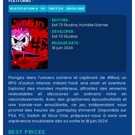
PLATFORMS :
PLAYSTATION 4
PC
SWITCH
XBOX ONE
EDITORS :
Exit 73 Studios, Humble Games
DEVELOPER :
Exit 73 Studios
RELEASE DATE :
18 juin 2024
Plongez dans l'univers sombre et captivant de #Blud, un
RPG d'action intense mêlant hack and slash et aventure.
Explorez des mondes mystérieux, affrontez des ennemis
redoutables et découvrez un scénario riche en
rebondissements. Avec des graphismes époustouflants et
une bande-son envoûtante, ce jeu indépendant vous
promet des heures de gameplay immersif. Disponible sur
PS4, PC, Switch et Xbox One, préparez-vous à vivre une
expérience inoubliable dès sa sortie le 18 juin 2024.
BEST PRICES