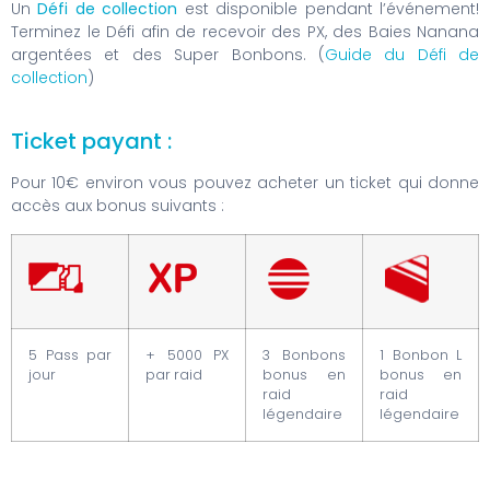
Un
Défi de collection
est disponible pendant l’événement!
Terminez le Défi afin de recevoir des PX, des Baies Nanana
argentées et des Super Bonbons. (
Guide du Défi de
collection
)
Ticket payant :
Pour 10€ environ vous pouvez acheter un ticket qui donne
accès aux bonus suivants :
5 Pass par
+ 5000 PX
3 Bonbons
1 Bonbon L
jour
par raid
bonus en
bonus en
raid
raid
légendaire
légendaire