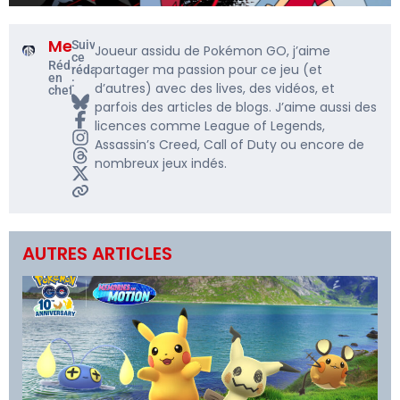
Me5rine_
Suivre
Joueur assidu de Pokémon GO, j’aime
ce
Rédacteur
partager ma passion pour ce jeu (et
rédacteur
en
:
d’autres) avec des lives, des vidéos, et
chef
parfois des articles de blogs. J’aime aussi des
licences comme League of Legends,
Assassin’s Creed, Call of Duty ou encore de
nombreux jeux indés.
AUTRES ARTICLES