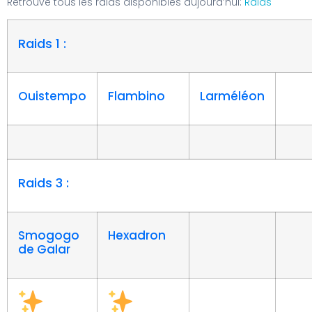
Retrouve tous les raids disponibles aujourd’hui:
Raids
Raids 1 :
Ouistempo
Flambino
Larméléon
Raids 3 :
Smogogo
Hexadron
de Galar