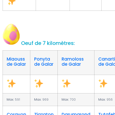
Oeuf de 7 kilomètres:
Miaouss
Ponyta
Ramoloss
Canart
de Galar
de Galar
de Galar
de Gal
Max:
591
Max:
969
Max:
700
Max:
956
Corayon
Zigzaton
Darumarond
Tutafe