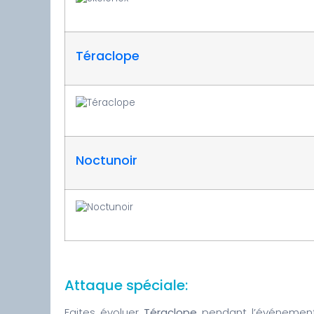
Téraclope
Noctunoir
Attaque spéciale:
Faites évoluer
Téraclope
pendant l’événement