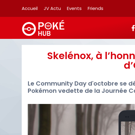
Accueil
JV Actu
Events
Friends
Skelénox, à l’ho
d’
Le Community Day d'octobre se dév
Pokémon vedette de la Journée 