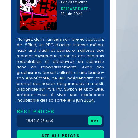
Exit 73 Studios
RELEASE DATE :
18 juin 2024
Plongez dans l'univers sombre et captivant
de #Blud, un RPG d'action intense mêlant
hack and slash et aventure. Explorez des
mondes mystérieux, affrontez des ennemis
redoutables et découvrez un scénario
riche en rebondissements. Avec des
graphismes époustouflants et une bande-
son envoûtante, ce jeu indépendant vous
promet des heures de gameplay immersif.
Disponible sur PS4, PC, Switch et Xbox One,
préparez-vous à vivre une expérience
inoubliable dès sa sortie le 18 juin 2024.
BEST PRICES
18,49 € (Store)
BUY
SEE ALL PRICES