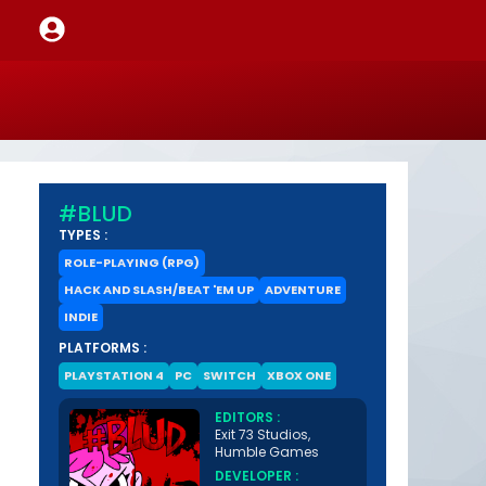
#BLUD
TYPES :
ROLE-PLAYING (RPG)
HACK AND SLASH/BEAT 'EM UP
ADVENTURE
INDIE
PLATFORMS :
PLAYSTATION 4
PC
SWITCH
XBOX ONE
EDITORS :
Exit 73 Studios,
Humble Games
DEVELOPER :