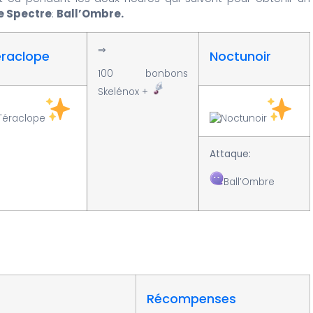
e Spectre
:
Ball’Ombre.
⇒
éraclope
Noctunoir
100 bonbons
Skelénox +
Attaque:
Ball’Ombre
Récompenses