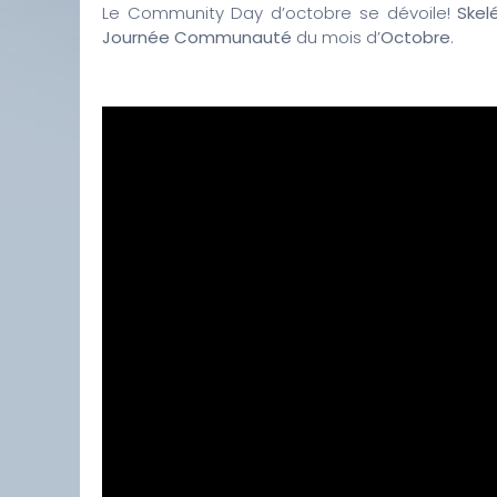
Le Community Day d’octobre se dévoile!
Skel
Journée Communauté
du mois d’
Octobre
.