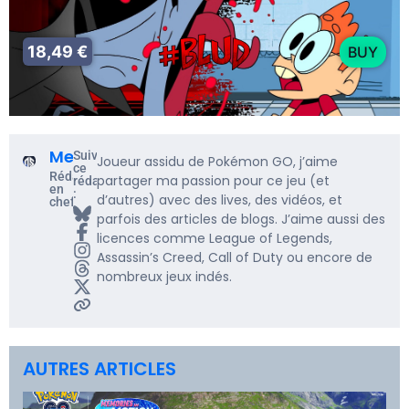
18,49 €
BUY
Me5rine_
Suivre
Joueur assidu de Pokémon GO, j’aime
ce
Rédacteur
partager ma passion pour ce jeu (et
rédacteur
en
:
d’autres) avec des lives, des vidéos, et
chef
parfois des articles de blogs. J’aime aussi des
licences comme League of Legends,
Assassin’s Creed, Call of Duty ou encore de
nombreux jeux indés.
AUTRES ARTICLES