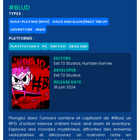
#BLUD
TYPES :
ROLE-PLAYING (RPG)
HACK AND SLASH/BEAT 'EM UP
ADVENTURE
INDIE
PLATFORMS :
PLAYSTATION 4
PC
SWITCH
XBOX ONE
EDITORS :
Exit 73 Studios, Humble Games
DEVELOPER :
Exit 73 Studios
RELEASE DATE :
18 juin 2024
Plongez dans l'univers sombre et captivant de #Blud, un
RPG d'action intense mêlant hack and slash et aventure.
Explorez des mondes mystérieux, affrontez des ennemis
redoutables et découvrez un scénario riche en