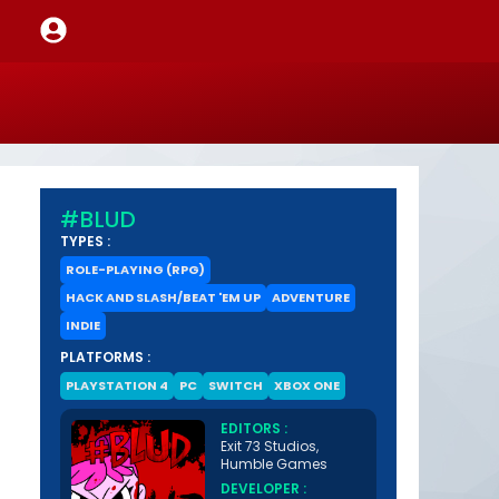
#BLUD
TYPES :
ROLE-PLAYING (RPG)
HACK AND SLASH/BEAT 'EM UP
ADVENTURE
INDIE
PLATFORMS :
PLAYSTATION 4
PC
SWITCH
XBOX ONE
EDITORS :
Exit 73 Studios,
Humble Games
DEVELOPER :