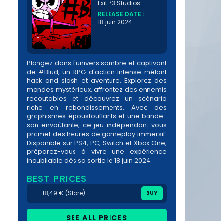
Exit 73 Studios
RELEASE DATE :
18 juin 2024
Plongez dans l'univers sombre et captivant
de #Blud, un RPG d'action intense mêlant
hack and slash et aventure. Explorez des
mondes mystérieux, affrontez des ennemis
redoutables et découvrez un scénario
riche en rebondissements. Avec des
graphismes époustouflants et une bande-
son envoûtante, ce jeu indépendant vous
promet des heures de gameplay immersif.
Disponible sur PS4, PC, Switch et Xbox One,
préparez-vous à vivre une expérience
inoubliable dès sa sortie le 18 juin 2024.
BEST PRICES
18,49 € (Store)
BUY
SEE ALL PRICES