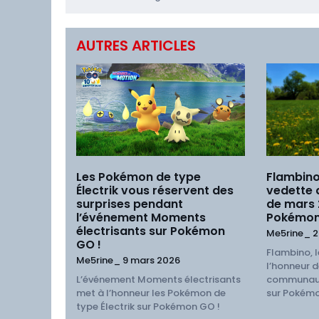
AUTRES ARTICLES
Les Pokémon de type
Flambino
Électrik vous réservent des
vedette
surprises pendant
de mars
l’événement Moments
Pokémon
électrisants sur Pokémon
Me5rine_
2
GO !
Flambino, l
Me5rine_
9 mars 2026
l’honneur d
L’événement Moments électrisants
communaut
met à l’honneur les Pokémon de
sur Pokémo
type Électrik sur Pokémon GO !