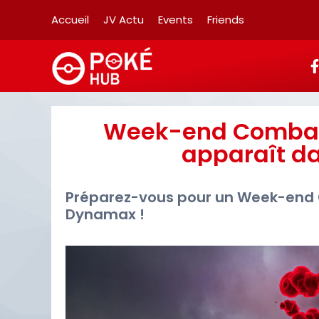
Accueil
JV Actu
Events
Friends
Week-end Combat
apparaît d
Préparez-vous pour un Week-end
Dynamax !