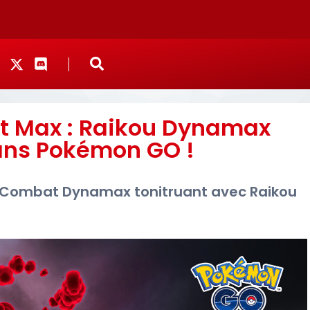
 Max : Raikou Dynamax
ans Pokémon GO !
 Combat Dynamax tonitruant avec Raikou