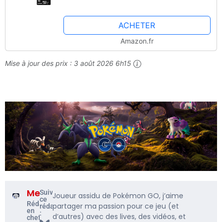
ACHETER
Amazon.fr
Mise à jour des prix :
3 août 2026 6h15
Me5rine_
Suivre
Joueur assidu de Pokémon GO, j’aime
ce
Rédacteur
partager ma passion pour ce jeu (et
rédacteur
en
:
d’autres) avec des lives, des vidéos, et
chef