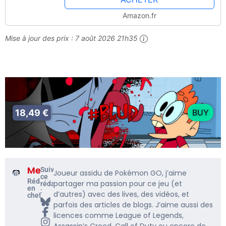
Amazon.fr
Mise à jour des prix :
7 août 2026 21h35
18,49 €
BUY
Me5rine_
Suivre
Joueur assidu de Pokémon GO, j’aime
ce
Rédacteur
partager ma passion pour ce jeu (et
rédacteur
en
:
d’autres) avec des lives, des vidéos, et
chef
parfois des articles de blogs. J’aime aussi des
licences comme League of Legends,