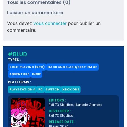
Tous les commentaires (0)
Laisser un commentaire
Vous devez
vous connecter
pour publier un
commentaire.
#BLUD
TYPES :
ROLE-PLAYING (RPG)
HACK AND SLASH/BEAT 'EM UP
ADVENTURE
INDIE
PLATFORMS :
PLAYSTATION 4
PC
SWITCH
XBOX ONE
EDITORS :
Exit 73 Studios, Humble Games
DEVELOPER :
Exit 73 Studios
RELEASE DATE :
18 juin 2024