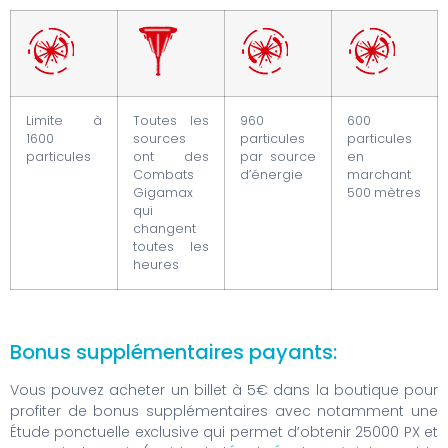
Limite à
Toutes les
960
600
1600
sources
particules
particules
particules
ont des
par source
en
Combats
d’énergie
marchant
Gigamax
500 mètres
qui
changent
toutes les
heures
Bonus supplémentaires payants:
Vous pouvez acheter un billet à 5€ dans la boutique pour
profiter de bonus supplémentaires avec notamment une
Étude ponctuelle exclusive qui permet d’obtenir 25000 PX et