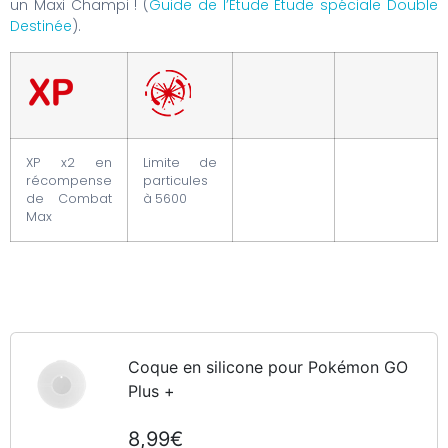
un Maxi Champi ! (
Guide de l’Étude Étude spéciale Double
Destinée
).
XP x2 en
Limite de
récompense
particules
de Combat
à 5600
Max
Coque en silicone pour Pokémon GO
Plus +
8,99€