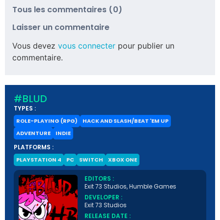
Tous les commentaires (0)
Laisser un commentaire
Vous devez
vous connecter
pour publier un
commentaire.
#BLUD
TYPES :
ROLE-PLAYING (RPG)
HACK AND SLASH/BEAT 'EM UP
ADVENTURE
INDIE
PLATFORMS :
PLAYSTATION 4
PC
SWITCH
XBOX ONE
EDITORS :
Exit 73 Studios, Humble Games
DEVELOPER :
Exit 73 Studios
RELEASE DATE :