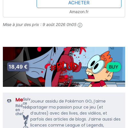
ACHETER
Amazon.fr
Mise à jour des prix :
9 août 2026 0h05
18,49 €
BUY
Me5rine_
Suivre
Joueur assidu de Pokémon GO, j’aime
ce
Rédacteur
partager ma passion pour ce jeu (et
rédacteur
en
:
d’autres) avec des lives, des vidéos, et
chef
parfois des articles de blogs. J’aime aussi des
licences comme League of Legends,