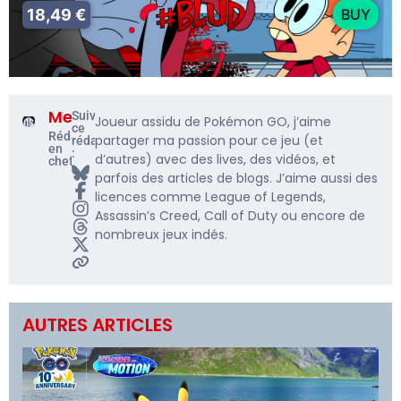
18,49 €
BUY
Me5rine_
Suivre
Joueur assidu de Pokémon GO, j’aime
ce
Rédacteur
partager ma passion pour ce jeu (et
rédacteur
en
:
d’autres) avec des lives, des vidéos, et
chef
parfois des articles de blogs. J’aime aussi des
licences comme League of Legends,
Assassin’s Creed, Call of Duty ou encore de
nombreux jeux indés.
AUTRES ARTICLES