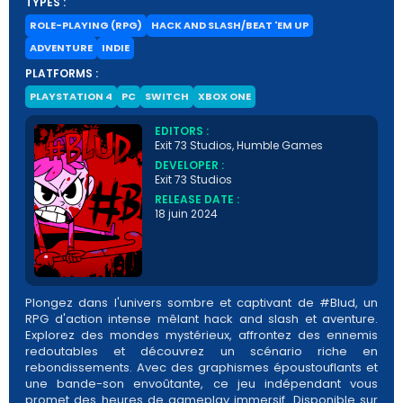
TYPES :
ROLE-PLAYING (RPG)
HACK AND SLASH/BEAT 'EM UP
ADVENTURE
INDIE
PLATFORMS :
PLAYSTATION 4
PC
SWITCH
XBOX ONE
EDITORS :
Exit 73 Studios, Humble Games
DEVELOPER :
Exit 73 Studios
RELEASE DATE :
18 juin 2024
Plongez dans l'univers sombre et captivant de #Blud, un
RPG d'action intense mêlant hack and slash et aventure.
Explorez des mondes mystérieux, affrontez des ennemis
redoutables et découvrez un scénario riche en
rebondissements. Avec des graphismes époustouflants et
une bande-son envoûtante, ce jeu indépendant vous
promet des heures de gameplay immersif. Disponible sur