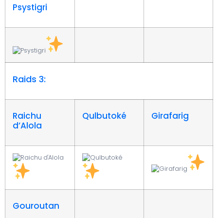
Psystigri
Raids 3:
Raichu
Qulbutoké
Girafarig
d’Alola
Gouroutan