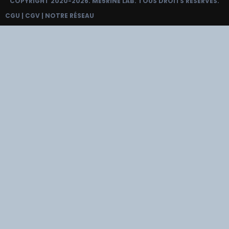
COPYRIGHT 2020-2026.
ME5RINE LAB
. TOUS DROITS RÉSERVÉS.
CGU
|
CGV
|
NOTRE RÉSEAU