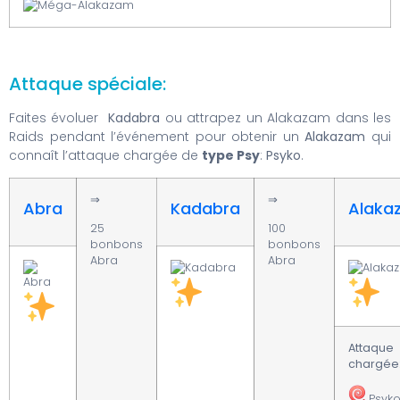
Attaque spéciale:
Faites évoluer
Kadabra
ou attrapez un Alakazam dans les
Raids pendant l’événement pour obtenir un
Alakazam
qui
connaît l’attaque chargée de
type Psy
:
Psyko
.
⇒
⇒
Abra
Kadabra
Alaka
25
100
bonbons
bonbons
Abra
Abra
Attaque
chargée
Psyk