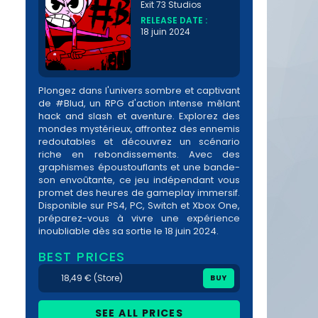
Exit 73 Studios
RELEASE DATE :
18 juin 2024
Plongez dans l'univers sombre et captivant
de #Blud, un RPG d'action intense mêlant
hack and slash et aventure. Explorez des
mondes mystérieux, affrontez des ennemis
redoutables et découvrez un scénario
riche en rebondissements. Avec des
graphismes époustouflants et une bande-
son envoûtante, ce jeu indépendant vous
promet des heures de gameplay immersif.
Disponible sur PS4, PC, Switch et Xbox One,
préparez-vous à vivre une expérience
inoubliable dès sa sortie le 18 juin 2024.
BEST PRICES
18,49 € (Store)
BUY
SEE ALL PRICES