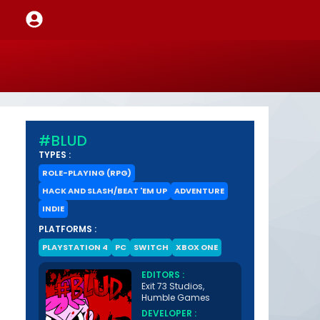
#BLUD
TYPES :
ROLE-PLAYING (RPG)
HACK AND SLASH/BEAT 'EM UP
ADVENTURE
INDIE
PLATFORMS :
PLAYSTATION 4
PC
SWITCH
XBOX ONE
EDITORS :
Exit 73 Studios,
Humble Games
DEVELOPER :