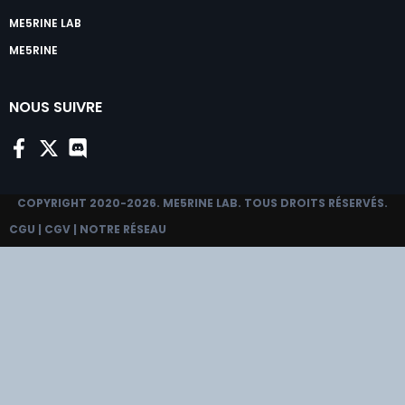
ME5RINE LAB
ME5RINE
NOUS SUIVRE
COPYRIGHT 2020-2026.
ME5RINE LAB
. TOUS DROITS RÉSERVÉS.
CGU
|
CGV
|
NOTRE RÉSEAU