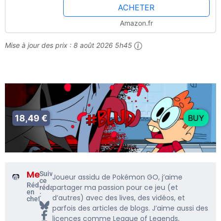
ACHETER
Amazon.fr
Mise à jour des prix :
8 août 2026 5h45
18,49 €
BUY
Me5rine_
Suivre
Joueur assidu de Pokémon GO, j’aime
ce
Rédacteur
partager ma passion pour ce jeu (et
rédacteur
en
:
d’autres) avec des lives, des vidéos, et
chef
parfois des articles de blogs. J’aime aussi des
licences comme League of Legends,