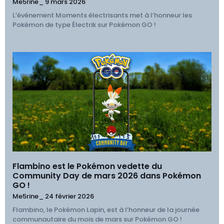
Me5rine_
9 mars 2026
L’événement Moments électrisants met à l’honneur les
Pokémon de type Électrik sur Pokémon GO !
Flambino est le Pokémon vedette du
Community Day de mars 2026 dans Pokémon
GO !
Me5rine_
24 février 2026
Flambino, le Pokémon Lapin, est à l’honneur de la journée
communautaire du mois de mars sur Pokémon GO !