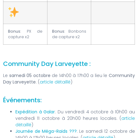
Bonus
: PX de
Bonus
: Bonbons
capture x2
de capture x2
Community Day Larveyette :
Le
samedi 05 octobre
de 14h00 à 17h00 a lieu le
Community
Day Larveyette
. (
article détaillé
)
Événements:
Expédition à Galar
: Du vendredi 4 octobre à 10h00 au
vendredi 11 octobre à 20h00 heures locales. (
article
détaillé
)
Journée de Méga-Raids ???
: Le samedi 12 octobre de
14h00 à 17h00 heures locales. (
article détaillé
)