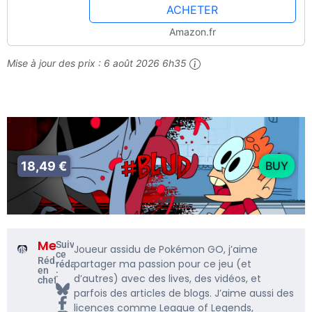
ACHETER
Amazon.fr
Mise à jour des prix :
6 août 2026 6h35
18,49 €
BUY
Me5rine_
Suivre
Joueur assidu de Pokémon GO, j’aime
ce
Rédacteur
partager ma passion pour ce jeu (et
rédacteur
en
:
d’autres) avec des lives, des vidéos, et
chef
parfois des articles de blogs. J’aime aussi des
licences comme League of Legends,