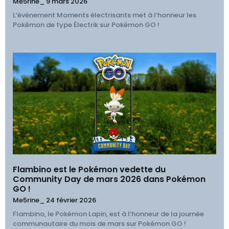
Me5rine_
9 mars 2026
L’événement Moments électrisants met à l’honneur les
Pokémon de type Électrik sur Pokémon GO !
Flambino est le Pokémon vedette du
Community Day de mars 2026 dans Pokémon
GO !
Me5rine_
24 février 2026
Flambino, le Pokémon Lapin, est à l’honneur de la journée
communautaire du mois de mars sur Pokémon GO !