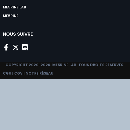
ME5RINE LAB
ME5RINE
NOUS SUIVRE
COPYRIGHT 2020-2026.
ME5RINE LAB
. TOUS DROITS RÉSERVÉS.
CGU
|
CGV
|
NOTRE RÉSEAU