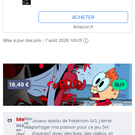
ACHETER
Amazon.fr
Mise à jour des prix :
7 août 2026 10h25
18,49 €
BUY
Me5rine_
Suivre
Joueur assidu de Pokémon GO, j’aime
ce
Rédacteur
partager ma passion pour ce jeu (et
rédacteur
en
:
d’autres) avec des lives, des vidéos, et
chef