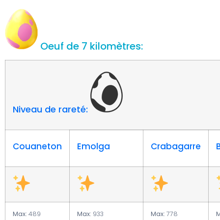
Oeuf de 7 kilomètres:
Niveau de rareté:
Couaneton
Emolga
Crabagarre
Max:
489
Max:
933
Max:
778
M