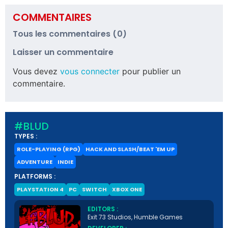
COMMENTAIRES
Tous les commentaires (0)
Laisser un commentaire
Vous devez
vous connecter
pour publier un
commentaire.
#BLUD
TYPES :
ROLE-PLAYING (RPG)
HACK AND SLASH/BEAT 'EM UP
ADVENTURE
INDIE
PLATFORMS :
PLAYSTATION 4
PC
SWITCH
XBOX ONE
EDITORS :
Exit 73 Studios, Humble Games