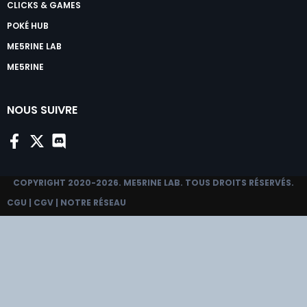
CLICKS & GAMES
POKÉ HUB
ME5RINE LAB
ME5RINE
NOUS SUIVRE
COPYRIGHT 2020-2026.
ME5RINE LAB
. TOUS DROITS RÉSERVÉS.
CGU
|
CGV
|
NOTRE RÉSEAU