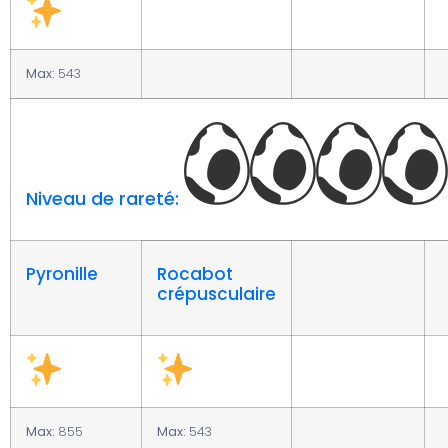
Max:
543
Niveau de rareté:
Pyronille
Rocabot
crépusculaire
Max:
855
Max:
543