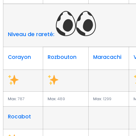
Niveau de rareté:
Corayon
Rozbouton
Maracachi
Max:
787
Max:
489
Max:
1299
M
Rocabot