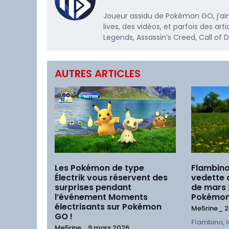
Joueur assidu de Pokémon GO, j’ai
lives, des vidéos, et parfois des a
Legends, Assassin’s Creed, Call of
AUTRES ARTICLES
Les Pokémon de type
Flambino
Électrik vous réservent des
vedette
surprises pendant
de mars
l’événement Moments
Pokémon
électrisants sur Pokémon
Me5rine_
2
GO !
Flambino, l
Me5rine_
9 mars 2026