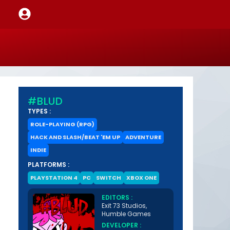
#BLUD
TYPES :
ROLE-PLAYING (RPG)
HACK AND SLASH/BEAT 'EM UP
ADVENTURE
INDIE
PLATFORMS :
PLAYSTATION 4
PC
SWITCH
XBOX ONE
EDITORS :
Exit 73 Studios,
Humble Games
DEVELOPER :