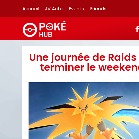
Accueil
JV Actu
Events
Friends
Une journée de Raids
terminer le weeken