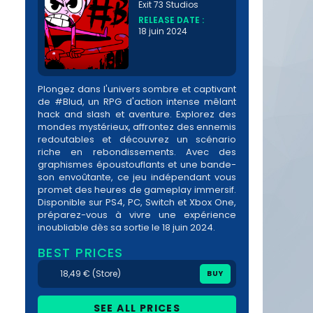
Exit 73 Studios
RELEASE DATE :
18 juin 2024
Plongez dans l'univers sombre et captivant
de #Blud, un RPG d'action intense mêlant
hack and slash et aventure. Explorez des
mondes mystérieux, affrontez des ennemis
redoutables et découvrez un scénario
riche en rebondissements. Avec des
graphismes époustouflants et une bande-
son envoûtante, ce jeu indépendant vous
promet des heures de gameplay immersif.
Disponible sur PS4, PC, Switch et Xbox One,
préparez-vous à vivre une expérience
inoubliable dès sa sortie le 18 juin 2024.
BEST PRICES
18,49 € (Store)
BUY
SEE ALL PRICES