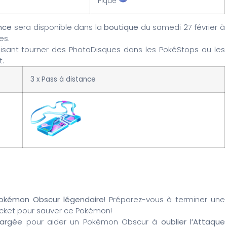
Piqué
ance
sera disponible dans la
boutique
du samedi 27 février à
es.
isant tourner des PhotoDisques dans les PokéStops ou les
t.
3 x Pass à distance
okémon Obscur légendaire
! Préparez-vous à terminer une
ket pour sauver ce Pokémon!
argée
pour aider un Pokémon Obscur à
oublier l’Attaque