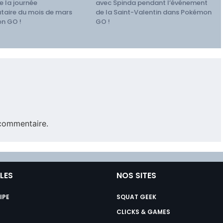
e la journée
avec Spinda pendant l’événement
aire du mois de mars
de la Saint-Valentin dans Pokémon
n GO !
GO !
commentaire.
ILES
NOS SITES
IPE
SQUAT GEEK
CLICKS & GAMES